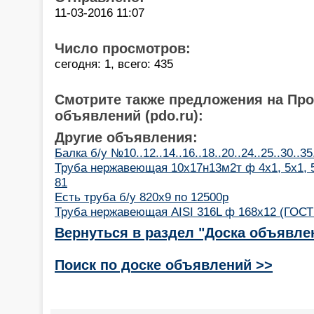
11-03-2016 11:07
Число просмотров:
сегодня: 1, всего: 435
Смотрите также предложения на Пр
объявлений (pdo.ru):
Другие объявления:
Балка б/у №10..12..14..16..18..20..24..25..30..35.
Труба нержавеющая 10х17н13м2т ф 4х1, 5х1, 5
81
Есть труба б/у 820х9 по 12500р
Труба нержавеющая AISI 316L ф 168х12 (ГОСТ 
Вернуться в раздел "Доска объявле
Поиск по доске объявлений >>