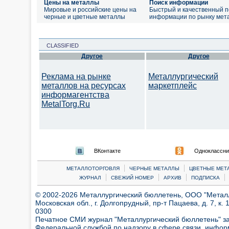
Цены на металлы
Поиск информации
Мировые и российские цены на
Быстрый и качественный п
черные и цветные металлы
информации по рынку мет
CLASSIFIED
Другое
Другое
Реклама на рынке
Металлургический
металлов на ресурсах
маркетплейс
информагентства
MetalTorg.Ru
ВКонтакте
Одноклассни
|
|
МЕТАЛЛОТОРГОВЛЯ
ЧЕРНЫЕ МЕТАЛЛЫ
ЦВЕТНЫЕ МЕТ
|
|
|
|
ЖУРНАЛ
СВЕЖИЙ НОМЕР
АРХИВ
ПОДПИСКА
© 2002-2026 Металлургический бюллетень, ООО "Металлт
Московская обл., г. Долгопрудный, пр-т Пацаева, д. 7, к. 1
0300
Печатное СМИ журнал "Металлургический бюллетень" з
Федеральной службой по надзору в сфере связи, инфор