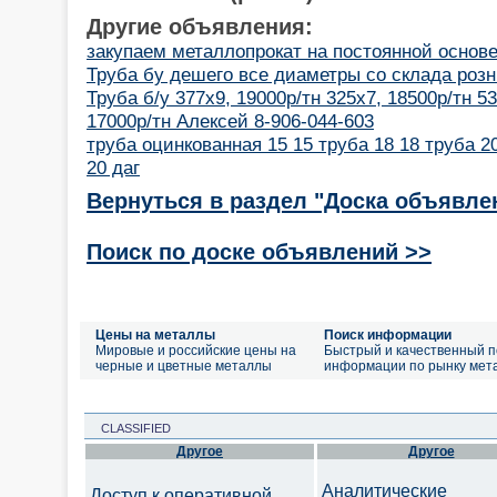
Другие объявления:
закупаем металлопрокат на постоянной основ
Труба бу дешего все диаметры со склада розн
Труба б/у 377х9, 19000р/тн 325х7, 18500р/тн 53
17000р/тн Алексей 8-906-044-603
труба оцинкованная 15 15 труба 18 18 труба 20
20 даг
Вернуться в раздел "Доска объявле
Поиск по доске объявлений >>
Цены на металлы
Поиск информации
Мировые и российские цены на
Быстрый и качественный п
черные и цветные металлы
информации по рынку мет
CLASSIFIED
Другое
Другое
Аналитические
Доступ к оперативной