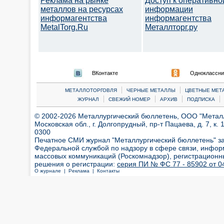
Реклама на рынке
Доступ к оперативно
металлов на ресурсах
информации
информагентства
информагентства
MetalTorg.Ru
Металлторг.ру
ВКонтакте
Одноклассни
|
|
МЕТАЛЛОТОРГОВЛЯ
ЧЕРНЫЕ МЕТАЛЛЫ
ЦВЕТНЫЕ МЕТ
|
|
|
|
ЖУРНАЛ
СВЕЖИЙ НОМЕР
АРХИВ
ПОДПИСКА
© 2002-2026 Металлургический бюллетень, ООО "Металлт
Московская обл., г. Долгопрудный, пр-т Пацаева, д. 7, к. 1
0300
Печатное СМИ журнал "Металлургический бюллетень" з
Федеральной службой по надзору в сфере связи, инфор
массовых коммуникаций (Роскомнадзор), регистрационн
решения о регистрации:
серия ПИ № ФС 77 - 85902 от 04
О журнале |
Реклама |
Контакты