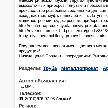
манометрических пружин, упругих чувствите
высокоточных приборов; тянутые и прессован
производство резьбовых соединений для сан
накидных гаек, муфт, ниппелей и т.п. Латунн
машиностроении, судостроении, приборостро
http://nonfer.ru/produkciya/latunnyiy-prokat/latunn
http://cvetmetkomplekt-td.pulscen.ru/goods/8823
truby_dlya_avtomobilnoy_promyshlennosti_lmts
Предлагаем весь ассортимент цветного метал
продукции!
Низкие цены! Проценты посредникам! Выгодно
Разделы:
Труба
Металлопрокат
А
Автор объявления:
ТД ЦМК
Телефон:
☎ 8(910)676-97-03 Алексей.
Регион: