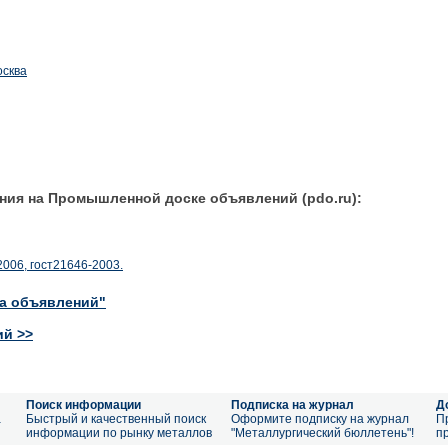
осква
ния на Промышленной доске объявлений (pdo.ru):
2006, гост21646-2003.
ка объявлений"
ий >>
Поиск информации
Подписка на журнал
Д
а
Быстрый и качественный поиск
Оформите подписку на журнал
П
информации по рынку металлов
"Металлургический бюллетень"!
п