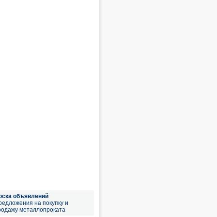
оска объявлений
редложения на покупку и
родажу металлопроката