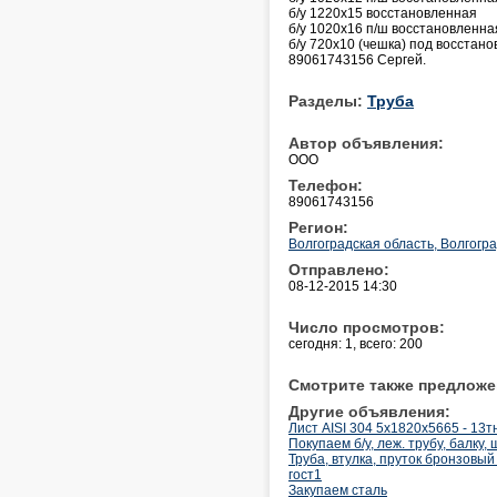
б/у 1220х15 восстановленная
б/у 1020х16 п/ш восстановленна
б/у 720х10 (чешка) под восстан
89061743156 Сергей.
Разделы:
Труба
Автор объявления:
ООО
Телефон:
89061743156
Регион:
Волгоградская область, Волгогр
Отправлено:
08-12-2015 14:30
Число просмотров:
сегодня: 1, всего: 200
Смотрите также предложе
Другие объявления:
Лист AISI 304 5х1820х5665 - 13т
Покупаем б/у, леж. трубу, балку
Труба, втулка, пруток бронзовы
гост1
Закупаем сталь