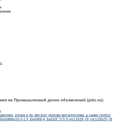
я
овление
ад
ния на Промышленной доске объявлений (pdo.ru):
н
, швеллер, уголок и др. металл, дороже металлолома, а также трубоп
й БрАЖМц10-3-1,5; БрАЖ9-4; БрОЦС 5-5-5 гост1628-78, гост10025-78