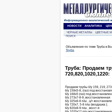
Информационно-аналитический 
НОВОСТИ
АНАЛИТИКА
ЦЕН
ЧЕРНЫЕ МЕТАЛЛЫ
ЦВЕТНЫЕ М
ПОИСК
Объявления по теме Труба в Во
Труба
.
Труба: Продаем тру
720,820,1020,1220:
Продаем трубы б/у 159, 219, 273,
б/у 159х5-8, (газ) под восстанов
б/у 168х5 (газ) под восстановле
б/у 273х7-8-9, восстановленная
б/у 325х6-8 п/ш , ц/т восстановл
б/у 720х7, 5-8 п/ш (воздушка );
б/у 820х8-9 п/ш , восст-я
б/у 1020х12 п/ш восстановленна