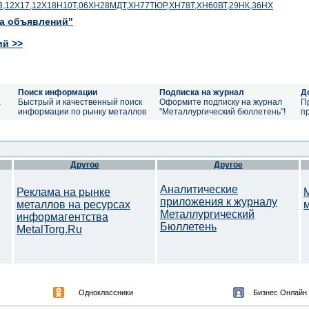
3,12Х17,12Х18Н10Т,06ХН28МДТ,ХН77ТЮР,ХН78Т,ХН60ВТ,29НК,36НХ
ка объявлений"
ий >>
Поиск информации
Подписка на журнал
Д
а
Быстрый и качественный поиск
Оформите подписку на журнал
П
информации по рынку металлов
"Металлургический бюллетень"!
п
Другое
Другое
Аналитические
Реклама на рынке
приложения к журналу
металлов на ресурсах
Металлургический
информагентства
Бюллетень
MetalTorg.Ru
Одноклассники
Бизнес Онлайн