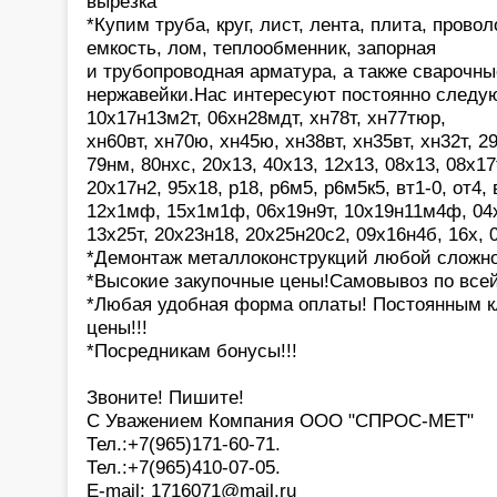
вырезка
*Купим труба, круг, лист, лента, плита, провол
емкость, лом, теплообменник, запорная
и трубопроводная арматура, а также сварочны
нержавейки.Нас интересуют постоянно следую
10х17н13м2т, 06хн28мдт, хн78т, хн77тюр,
хн60вт, хн70ю, хн45ю, хн38вт, хн35вт, хн32т, 29
79нм, 80нхс, 20х13, 40х13, 12х13, 08х13, 08х17
20х17н2, 95х18, р18, р6м5, р6м5к5, вт1-0, от4,
12х1мф, 15х1м1ф, 06х19н9т, 10х19н11м4ф, 04
13х25т, 20х23н18, 20х25н20с2, 09х16н4б, 16х,
*Демонтаж металлоконструкций любой сложнос
*Высокие закупочные цены!Самовывоз по все
*Любая удобная форма оплаты! Постоянным к
цены!!!
*Посредникам бонусы!!!
Звоните! Пишите!
С Уважением Компания ООО "СПРОС-МЕТ"
Тел.:+7(965)171-60-71.
Тел.:+7(965)410-07-05.
E-mail: 1716071@mail.ru