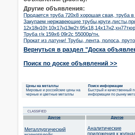
Другие объявления:
Продается труба 720х8 хорошая свая, труба в
Закупаем нержавеющие трубы,круги,листы,пр
12х18н10т,10х17н13м2т,95х18,14х17н2,хн77тюр
Труба г/к 159х6 09г2с 55000р/тн.
Прокат из латуни! Трубы, лента, полоса, пруто
Вернуться в раздел "Доска объявле
Поиск по доске объявлений >>
Цены на металлы
Поиск информации
Мировые и российские цены на
Быстрый и качественный п
черные и цветные металлы
информации по рынку мет
CLASSIFIED
Другое
Другое
Аналитические
Металлургический
приложения к журна
маркетплейс