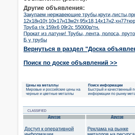
Другие объявления:
Закупаем нержавеющие трубы,круги,листы,пр
12х18н10т,10х17н13м2т,95х18,14х17н2,хн77тюр
Труба г/к 159х6 09г2с 55000р/тн.
Прокат из латуни! Трубы, лента, полоса, пруто
Б у трубы
Вернуться в раздел "Доска объявле
Поиск по доске объявлений >>
Цены на металлы
Поиск информации
Мировые и российские цены на
Быстрый и качественный п
черные и цветные металлы
информации по рынку мет
CLASSIFIED
Другое
Другое
Доступ к оперативной
Реклама на рынке
информации
металлов на ресурса