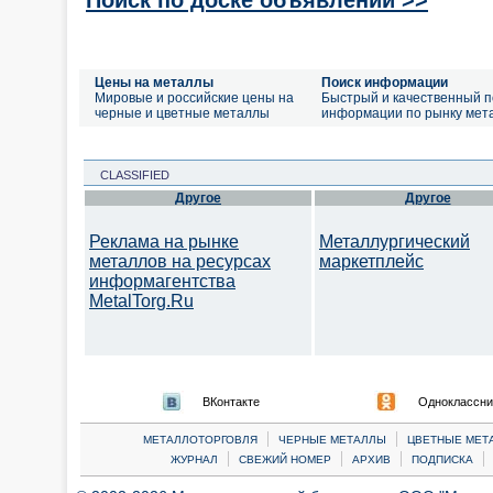
Цены на металлы
Поиск информации
Мировые и российские цены на
Быстрый и качественный п
черные и цветные металлы
информации по рынку мет
CLASSIFIED
Другое
Другое
Реклама на рынке
Металлургический
металлов на ресурсах
маркетплейс
информагентства
MetalTorg.Ru
ВКонтакте
Одноклассни
|
|
МЕТАЛЛОТОРГОВЛЯ
ЧЕРНЫЕ МЕТАЛЛЫ
ЦВЕТНЫЕ МЕТ
|
|
|
|
ЖУРНАЛ
СВЕЖИЙ НОМЕР
АРХИВ
ПОДПИСКА