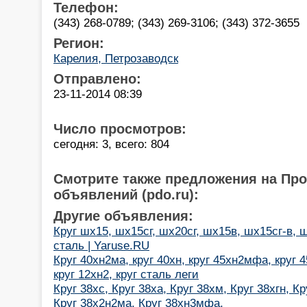
Телефон:
(343) 268-0789; (343) 269-3106; (343) 372-3655
Регион:
Карелия, Петрозаводск
Отправлено:
23-11-2014 08:39
Число просмотров:
сегодня: 3, всего: 804
Смотрите также предложения на Пр
объявлений (pdo.ru):
Другие объявления:
Круг шх15, шх15сг, шх20сг, шх15в, шх15сг-в,
сталь | Yaruse.RU
Круг 40хн2ма, круг 40хн, круг 45хн2мфа, круг 45
круг 12хн2, круг сталь леги
Круг 38хс, Круг 38ха, Круг 38хм, Круг 38хгн, К
Круг 38х2н2ма, Круг 38хн3мфа,