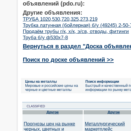
объявлений (pdo.ru):
Другие объявления:
ТРУБА 1020,530,720,325,273,219
Трубка латунная (бойлерная) б/у (49245) 2-50-
Продаём трубы г/к, х/к, э/св, отводы, фитинги
Труба б/у ф530х7-8
Вернуться в раздел "Доска объявле
Поиск по доске объявлений >>
Цены на металлы
Поиск информации
Мировые и российские цены на
Быстрый и качественный п
черные и цветные металлы
информации по рынку мет
CLASSIFIED
Другое
Другое
Прогнозы цен на рынке
Металлургический
черных, цветных и
маркетплейс