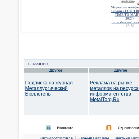
Маркетинг-конфе
онлайн «FOOD 
TIME TO MAR
2027»
6 октября — 6 окт
23:59
CLASSIFIED
Другое
Другое
Подписка на журнал
Реклама на рынке
Металлургический
металлов на ресурса
Бюллетень
информагентства
MetalTorg.Ru
ВКонтакте
Одноклассни
|
|
МЕТАЛЛОТОРГОВЛЯ
ЧЕРНЫЕ МЕТАЛЛЫ
ЦВЕТНЫЕ МЕТ