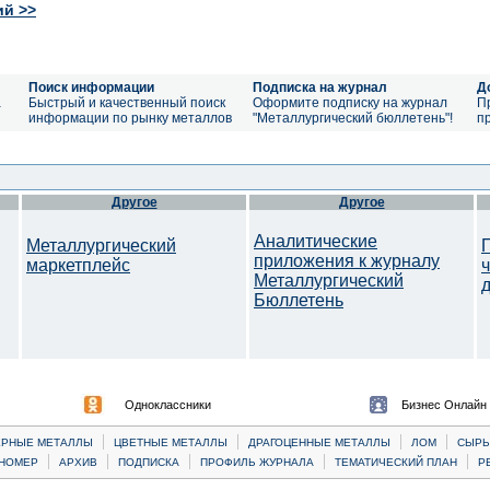
ий >>
Поиск информации
Подписка на журнал
Д
а
Быстрый и качественный поиск
Оформите подписку на журнал
П
информации по рынку металлов
"Металлургический бюллетень"!
п
Другое
Другое
Аналитические
Металлургический
приложения к журналу
маркетплейс
Металлургический
Бюллетень
Одноклассники
Бизнес Онлайн
|
|
|
|
ЕРНЫЕ МЕТАЛЛЫ
ЦВЕТНЫЕ МЕТАЛЛЫ
ДРАГОЦЕННЫЕ МЕТАЛЛЫ
ЛОМ
CЫРЬ
|
|
|
|
|
НОМЕР
АРХИВ
ПОДПИСКА
ПРОФИЛЬ ЖУРНАЛА
ТЕМАТИЧЕСКИЙ ПЛАН
Р