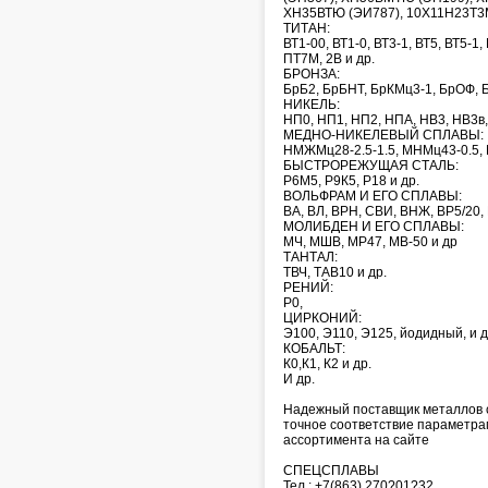
ХН35ВТЮ (ЭИ787), 10Х11Н23Т3М
ТИТАН:
ВТ1-00, ВТ1-0, ВТ3-1, ВТ5, ВТ5-1,
ПТ7М, 2В и др.
БРОНЗА:
БрБ2, БрБНТ, БрКМц3-1, БрОФ, Б
НИКЕЛЬ:
НП0, НП1, НП2, НПА, НВ3, НВ3в,
МЕДНО-НИКЕЛЕВЫЙ СПЛАВЫ:
НМЖМц28-2.5-1.5, МНМц43-0.5, М
БЫСТРОРЕЖУЩАЯ СТАЛЬ:
Р6М5, Р9К5, Р18 и др.
ВОЛЬФРАМ И ЕГО СПЛАВЫ:
ВА, ВЛ, ВРН, СВИ, ВНЖ, ВР5/20, 
МОЛИБДЕН И ЕГО СПЛАВЫ:
МЧ, МШВ, МР47, МВ-50 и др
ТАНТАЛ:
ТВЧ, ТАВ10 и др.
РЕНИЙ:
Р0,
ЦИРКОНИЙ:
Э100, Э110, Э125, йодидный, и д
КОБАЛЬТ:
К0,К1, К2 и др.
И др.
Надежный поставщик металлов с 
точное соответствие параметрам
ассортимента на сайте
СПЕЦСПЛАВЫ
Тел.: +7(863) 270?01?32