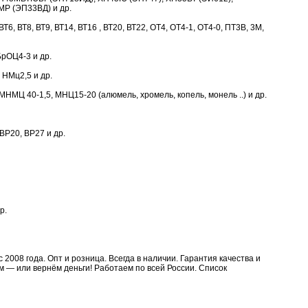
Р (ЭП33ВД) и др.
 ВТ6, ВТ8, ВТ9, ВТ14, ВТ16 , ВТ20, ВТ22, ОТ4, ОТ4-1, ОТ4-0, ПТ3В, 3М,
рОЦ4-3 и др.
 НМц2,5 и др.
НМЦ 40-1,5, МНЦ15-20 (алюмель, хромель, копель, монель ..) и др.
ВР20, ВР27 и др.
р.
2008 года. Опт и розница. Всегда в наличии. Гарантия качества и
 — или вернём деньги! Работаем по всей России. Список