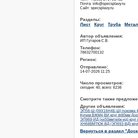
Почта: info@specsplavy.ru
Сайт: specsplavy.ru
Разделы:
Лист
Круг
Труба
Метал
Автор объявления:
ИП Гутаров С.В.
Телефон:
78632700132
Регион:
Отправлено:
14-07-2026 11:25
Число просмотров:
сегодня: 40, всего: 6236
Смотрите также предложе
Другие объявления:
ЭП56-Ш (09Х16Н4Б-Ш) поковка
Купим ВЖМ4-ВИ круг ф90мм Дор
ЭП969-ИД (хн50вмтюбк-ид) кру
ХН68ВМТЮК-ВД (ЭП693-ВД) круг
Вернуться в раздел "Дос