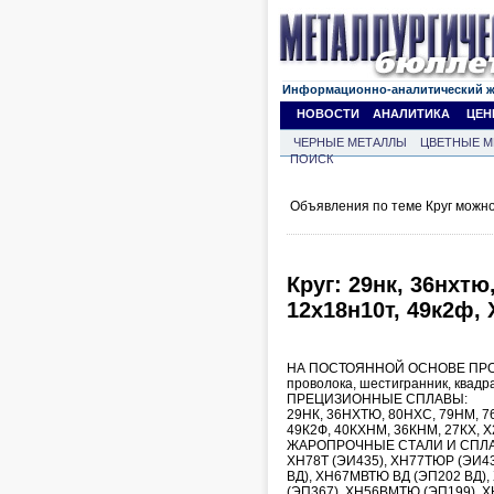
Информационно-аналитический 
НОВОСТИ
АНАЛИТИКА
ЦЕН
ЧЕРНЫЕ МЕТАЛЛЫ
ЦВЕТНЫЕ М
ПОИСК
Объявления по теме Круг можно
Круг: 29нк, 36нхтю
12х18н10т, 49к2ф, 
НА ПОСТОЯННОЙ ОСНОВЕ ПРОДАЕМ
проволока, шестигранник, квадра
ПРЕЦИЗИОННЫЕ СПЛАВЫ:
29НК, 36НХТЮ, 80НХС, 79НМ, 76
49К2Ф, 40КХНМ, 36КНМ, 27КХ, Х
ЖАРОПРОЧНЫЕ СТАЛИ И СПЛ
ХН78Т (ЭИ435), ХН77ТЮР (ЭИ4
ВД), ХН67МВТЮ ВД (ЭП202 ВД),
(ЭП367), ХН56ВМТЮ (ЭП199), 