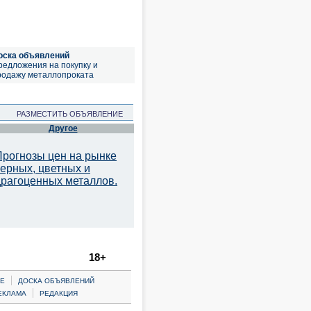
оска объявлений
редложения на покупку и
родажу металлопроката
РАЗМЕСТИТЬ ОБЪЯВЛЕНИЕ
Другое
Прогнозы цен на рынке
черных, цветных и
драгоценных металлов.
18+
|
Е
ДОСКА ОБЪЯВЛЕНИЙ
|
ЕКЛАМА
РЕДАКЦИЯ