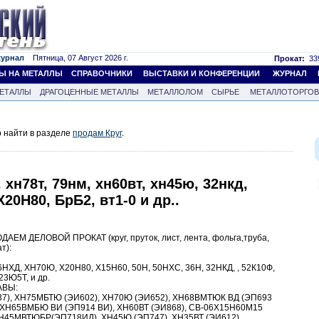
журнал
Пятница, 07 Август 2026 г.
Прокат:
339
Ы НА МЕТАЛЛЫ
СПРАВОЧНИКИ
ВЫСТАВКИ И КОНФЕРЕНЦИИ
ЖУРНАЛ
ЕТАЛЛЫ
ДРАГОЦЕННЫЕ МЕТАЛЛЫ
МЕТАЛЛОЛОМ
СЫРЬЕ
МЕТАЛЛОТОРГО
 найти в разделе
продам Круг
.
, хн78т, 79нм, хн60вт, хн45ю, 32нкд,
Х20Н80, БрБ2, вт1-0 и др..
 ДЕЛОВОЙ ПРОКАТ (круг, пруток, лист, лента, фольга,труба,
т):
НХД, ХН70Ю, Х20Н80, Х15Н60, 50Н, 50НХС, 36Н, 32НКД, , 52К10Ф,
23Ю5Т, и др.
АВЫ:
37), ХН75МБТЮ (ЭИ602), ХН70Ю (ЭИ652), ХН68ВМТЮК ВД (ЭП693
 ХН65ВМБЮ ВИ (ЭП914 ВИ), ХН60ВТ (ЭИ868), СВ-06Х15Н60М15
ХН45МВТЮБР(ЭП718ИД), ХН45Ю (ЭП747), ХН35ВТ (ЭИ612),