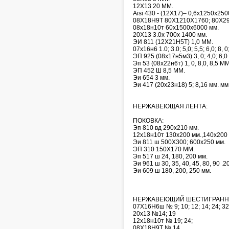
12Х13 20 ММ.
Aisi 430 - (12Х17)– 0,6х1250х250
08Х18Н9Т 80Х1210Х1760; 80Х2
08х18н10т 60х1500х6000 мм.
20Х13 3.0х 700х 1400 мм.
ЭИ 811 (12Х21Н5Т) 1,0 ММ.
07х16н6 1.0; 3.0; 5,0; 5,5; 6,0; 8, 0
ЭП 925 (08х17н5м3) 3, 0; 4,0; 6,
Эп 53 (08х22н6т) 1, 0, 8,0, 8,5 ММ
ЭП 452 Ш 8,5 ММ.
Эи 654 3 мм.
Эи 417 (20х23н18) 5; 8,16 мм. мм
НЕРЖАВЕЮЩАЯ ЛЕНТА:
ПОКОВКА:
Эп 810 вд 290х210 мм.
12х18н10т 130х200 мм.,140х200 
Эи 811 ш 500Х300; 600х250 мм.
ЭП 310 150Х170 ММ.
Эп 517 ш 24, 180, 200 мм.
Эи 961 ш 30, 35, 40, 45, 80, 90 .2
Эи 609 ш 180, 200, 250 мм.
НЕРЖАВЕЮЩИЙ ШЕСТИГРАНН
07Х16Н6ш № 9; 10; 12; 14; 24; 32
20х13 №14; 19
12х18н10т № 19; 24;
08Х18Н9Т № 14