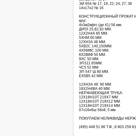
ЭИ 654 № 17; 19; 22; 24; 27; 36
14х17н2 № 16
КОНСТРУКЦИОННЫЙ ПРОКАТ И
круг:
4х3м2вфгс (ди 41) 56 мм.
ДИ55 25,82,92 ММ.
12Х2Н4А 85 ММ.
5ХНМ 60 ММ.
12ХН3А 48 ММ.
5ХВ2С 140,150ММ.
4Х5МФС 100 ММ.
6Х2В8Ф 50 ММ.
9ХС 50 ММ.
ЭП311 65ММ.
ЧС5 52 ММ
ЭП 547 Ш 80 ММ.
ЕХ5В5 42 ММ.
12ХН3А 48: 90 ММ.
18Х2Н4ВА 40 ММ.
НЕРЖАВЕЮЩАЯ ТРУБА:
12Х18Н10Т 219Х7 ММ.
12Х18Н10Т 219Х12 ММ.
12Х18Н10Т 219Х14 ММ.
07х16н6ш 58х8, 5 мм.
ПОКУПАЕМ НЕЛИКВИДЫ НЕРЖ
(495) 448 51 86 Т.Ф.; 8 903 259 8