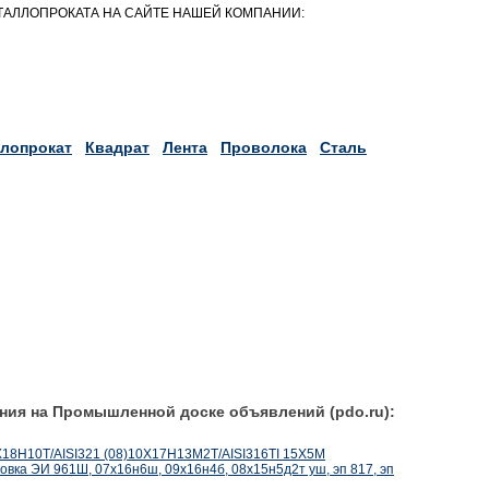
АЛЛОПРОКАТА НА САЙТЕ НАШЕЙ КОМПАНИИ:
лопрокат
Квадрат
Лента
Проволока
Сталь
ния на Промышленной доске объявлений (pdo.ru):
2Х18Н10Т/AISI321 (08)10Х17Н13М2Т/AISI316TI 15Х5М
оковка ЭИ 961Ш, 07х16н6ш, 09х16н4б, 08х15н5д2т уш, эп 817, эп