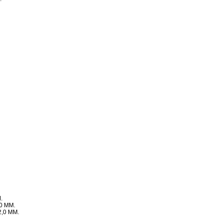
.
0 ММ.
2,0 ММ.