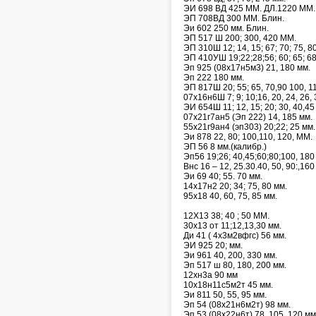
ЭИ 698 ВД 425 ММ. ДЛ.1220 ММ.
ЭП 708ВД 300 ММ. Блин.
Эи 602 250 мм. Блин.
ЭП 517 Ш 200; 300, 420 ММ.
ЭП 310Ш 12; 14, 15; 67; 70; 75, 8
ЭП 410УШ 19;22;28;56; 60; 65; 68;
Эп 925 (08х17н5м3) 21, 180 мм.
Эп 222 180 мм.
ЭП 817Ш 20; 55; 65, 70,90 100, 1
07х16н6Ш 7; 9; 10;16, 20, 24, 26, 
ЭИ 654Ш 11; 12, 15; 20; 30, 40,45 
07х21г7ан5 (Эп 222) 14, 185 мм.
55х21г9ан4 (эп303) 20;22; 25 мм.
Эи 878 22, 80; 100,110, 120, ММ.
ЭП 56 8 мм.(калибр.)
Эп56 19;26; 40,45;60;80;100, 180
Внс 16 – 12, 25.30.40, 50, 90:,160
Эи 69 40; 55. 70 мм.
14х17н2 20; 34; 75, 80 мм.
95х18 40, 60, 75, 85 мм.
12Х13 38; 40 ; 50 ММ.
30х13 от 11;12,13,30 мм.
Ди 41 ( 4х3м2вфгс) 56 мм.
ЭИ 925 20; мм.
Эи 961 40, 200, 330 мм.
Эп 517 ш 80, 180, 200 мм.
12хн3а 90 мм
10х18н11с5м2т 45 мм.
Эи 811 50, 55, 95 мм.
Эп 54 (08х21н6м2т) 98 мм.
Эп 53 (08х22н6т) 78, 105, 120 мм