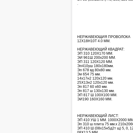
.
НЕРЖАВЕЮЩИЯ ПРОВОЛОКА
12Х18Н10Т 4.0 ММ.
НЕРЖАВЕЮЩИЙ КВАДРАТ:
ЭП 310 120Х170 ММ.
ЭИ 961Ш 200х200 ММ.
ЭП 311 120Х120 ММ.
Эп410уш 180х180мм.
Эп 678 вд 80х80 мм.
Эи 654 75 мм.
14х17н2 120х120 мм.
25Х13н2 120х120 мм.
Эп 817 60 х60 мм.
Эп 817 ш 130х130 мм.
ЭП 817 Ш 100Х100 ММ.
ЭИ190 160Х160 ММ.
НЕРЖАВЕЮЩИЙ ЛИСТ:
ЭП 410 УШ 1 ММ. 1000Х2000 ММ
Эп 310 ш плита 75 мм.х 210х206
ЭП 410 Ш (08х15н5д2т щ) 5, 0, 1
08Х13 5 ММ.