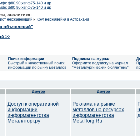
мфс ф80,90;хвг ф75-140 и др
мфс ф80,90;хвг ф75-140 и др
ти, аналитика:
лист нержавеющий
и
Круг нержавейка в Астрахани
ка объявлений"
ий >>
Поиск информации
Подписка на журнал
Д
а
Быстрый и качественный поиск
Оформите подписку на журнал
П
информации по рынку металлов
"Металлургический бюллетень"!
п
Другое
Другое
Доступ к оперативной
Реклама на рынке
информации
металлов на ресурсах
информагентства
информагентства
Металлторг.ру
MetalTorg.Ru