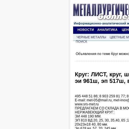
Информационно-аналитический 
НОВОСТИ
АНАЛИТИКА
ЦЕН
ЧЕРНЫЕ МЕТАЛЛЫ
ЦВЕТНЫЕ М
ПОИСК
Объявления по теме Круг можно
Круг: ЛИСТ, круг,
эи 961ш, эп 517ш, 
495 448 51 86; 8 903 259 81 77; 8
Е-mail: met-05@mail.ru, met-ino
www.srs-met.ru
ПРЕДЛАГАЕМ СО СКЛАДА В МО
НЕРЖАВЕЮЩИЙ КРУГ:
ЭИ 448 190 ММ.
ЭП 810 ВД 20, 25, 30, 35,40, 65 ;
20х23н18 40, 80 мм.
Эп 678 вд, 57, 70, 245 мм.