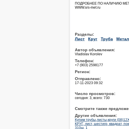
ПОДРОБНЕЕ ПО НАЛИЧИЮ МЕТ
WWW.srs-met.ru
Разделы:
Лист
Круг
Труба
Метал
Автор объявления:
Vladislav Korolev
Телефон:
+7 (903) 2598177
Регион:
Отправлено:
17-11-2023 09:32
Число просмотров:
сегодня: 3, всего: 730
Смотрите также предложе
Другие объявления:
Купим трубы,листы,круги (08)1
КРУГ, лист, шестигр, квадрат, п
310ш, 1