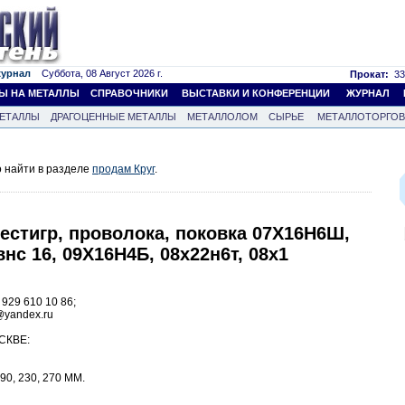
журнал
Суббота, 08 Август 2026 г.
Прокат:
33
Ы НА МЕТАЛЛЫ
СПРАВОЧНИКИ
ВЫСТАВКИ И КОНФЕРЕНЦИИ
ЖУРНАЛ
ЕТАЛЛЫ
ДРАГОЦЕННЫЕ МЕТАЛЛЫ
МЕТАЛЛОЛОМ
СЫРЬЕ
МЕТАЛЛОТОРГО
 найти в разделе
продам Круг
.
 шестигр, проволока, поковка 07Х16Н6Ш,
внс 16, 09Х16Н4Б, 08х22н6т, 08х1
 929 610 10 86;
x@yandex.ru
СКВЕ:
190, 230, 270 ММ.