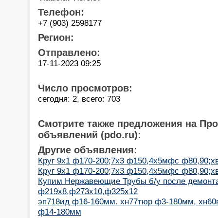
Телефон:
+7 (903) 2598177
Регион:
Отправлено:
17-11-2023 09:25
Число просмотров:
сегодня: 2, всего: 703
Смотрите также предложения на Пр
объявлений (pdo.ru):
Другие объявления:
Круг 9х1 ф170-200;7х3 ф150,4х5мфс ф80,90;хв
Круг 9х1 ф170-200;7х3 ф150,4х5мфс ф80,90;хв
Купим Нержавеющие Трубы б/у после демонт
ф219х8,ф273х10,ф325х12
эп718ид ф16-160мм. хн77тюр ф3-180мм, хн60
ф14-180мм