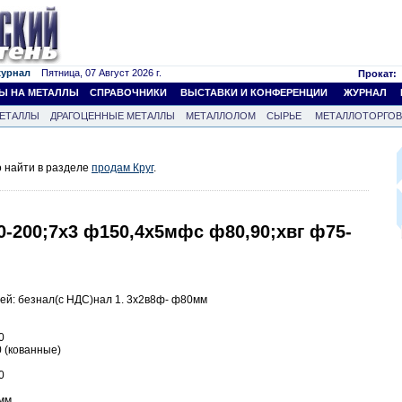
журнал
Пятница, 07 Август 2026 г.
Прокат:
Ы НА МЕТАЛЛЫ
СПРАВОЧНИКИ
ВЫСТАВКИ И КОНФЕРЕНЦИИ
ЖУРНАЛ
ЕТАЛЛЫ
ДРАГОЦЕННЫЕ МЕТАЛЛЫ
МЕТАЛЛОЛОМ
СЫРЬЕ
МЕТАЛЛОТОРГО
 найти в разделе
продам Круг
.
70-200;7х3 ф150,4х5мфс ф80,90;хвг ф75-
ей: безнал(с НДС)нал 1. 3х2в8ф- ф80мм
0
 (кованные)
0
0мм