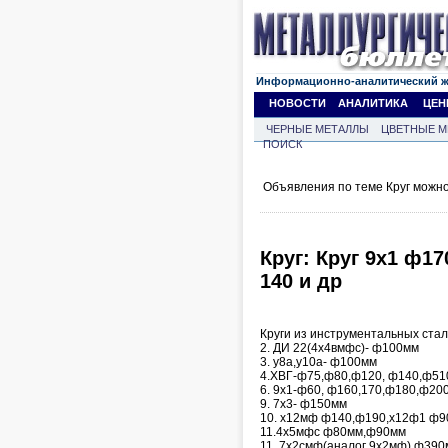
Информационно-аналитический 
НОВОСТИ
АНАЛИТИКА
ЦЕН
ЧЕРНЫЕ МЕТАЛЛЫ
ЦВЕТНЫЕ М
ПОИСК
Объявления по теме Круг можно
Круг: Круг 9х1 ф1
140 и др
Круги из инструментальных стал
2. ДИ 22(4х4вмфс)- ф100мм
3. у8а,у10а- ф100мм
4.ХВГ-ф75,ф80,ф120, ф140,ф51
6. 9х1-ф60, ф160,170,ф180,ф200
9. 7х3- ф150мм
10. х12мф ф140,ф190,х12ф1 ф9
11.4х5мфс ф80мм,ф90мм
11. 7х2смф(аналог 9х2мф) ф39