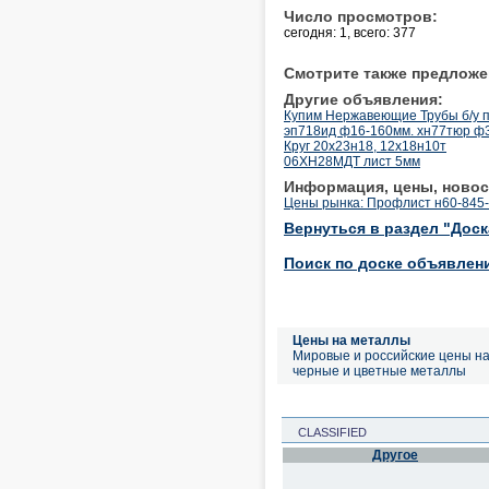
Число просмотров:
сегодня: 1, всего: 377
Смотрите также предложе
Другие объявления:
Купим Нержавеющие Трубы б/у 
эп718ид ф16-160мм. хн77тюр ф3
Круг 20х23н18, 12х18н10т
06ХН28МДТ лист 5мм
Информация, цены, новос
Цены рынка: Профлист н60-845-
Вернуться в раздел "Дос
Поиск по доске объявлен
Цены на металлы
Мировые и российские цены н
черные и цветные металлы
CLASSIFIED
Другое