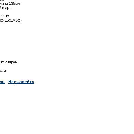
длина 135мм
 и др.
2,51т
мф(15х1м1ф)
кг 200руб
x.ru
ль
Нержавейка