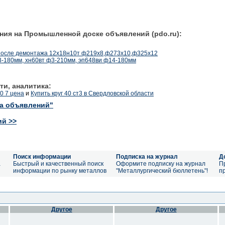
ния на Промышленной доске объявлений (pdo.ru):
после демонтажа 12х18н10т ф219х8,ф273х10,ф325х12
-180мм, хн60вт ф3-210мм, эп648ви ф14-180мм
ти, аналитика:
0 7 цена
и
Купить круг 40 ст3 в Свердловской области
ка объявлений"
ий >>
Поиск информации
Подписка на журнал
Д
а
Быстрый и качественный поиск
Оформите подписку на журнал
П
информации по рынку металлов
"Металлургический бюллетень"!
п
Другое
Другое