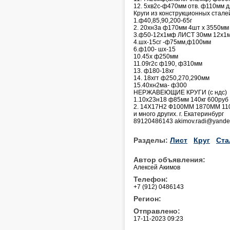
12. 5хв2с-ф470мм отв. ф110мм 
Круги из конструкционных сталей
1.ф40,85,90,200-65г
2. 20хн3а ф170мм 4шт х 3550мм 
3.ф50-12х1мф ЛИСТ 30мм 12х1
4.шх-15сг -ф75мм,ф100мм
6.ф100- шх-15
10.45х ф250мм
11.09г2с ф190, ф310мм
13. ф180-18хг
14. 18хгт ф250,270,290мм
15.40хн2ма- ф300
НЕРЖАВЕЮЩИЕ КРУГИ (с ндс)
1.10х23н18 ф85мм 140кг 600руб
2. 14Х17Н2 Ф100ММ 1870ММ 110
и много других. г. Екатеринбург
89120486143 akimov.radi@yande
Разделы:
Лист
Круг
Ста
Автор объявления:
Алексей Акимов
Телефон:
+7 (912) 0486143
Регион:
Отправлено:
17-11-2023 09:23