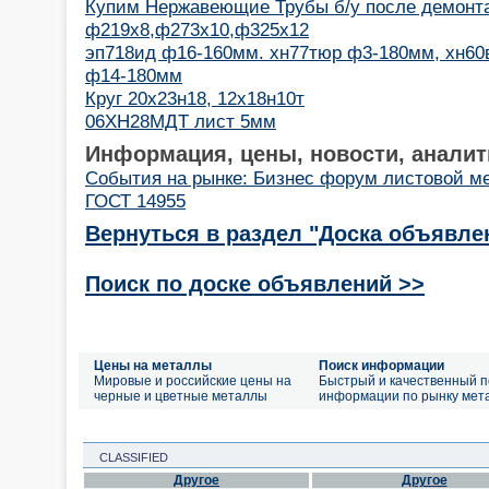
Купим Нержавеющие Трубы б/у после демонт
ф219х8,ф273х10,ф325х12
эп718ид ф16-160мм. хн77тюр ф3-180мм, хн60
ф14-180мм
Круг 20х23н18, 12х18н10т
06ХН28МДТ лист 5мм
Информация, цены, новости, аналит
События на рынке: Бизнес форум листовой м
ГОСТ 14955
Вернуться в раздел "Доска объявле
Поиск по доске объявлений >>
Цены на металлы
Поиск информации
Мировые и российские цены на
Быстрый и качественный п
черные и цветные металлы
информации по рынку мет
CLASSIFIED
Другое
Другое