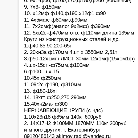
6. 9х1-ф60, ф160,170,ф180,ф200 (кованные)
9. 7х3- ф150мм
10. х12мф ф140,ф190,х12ф1 ф90
11.4х5мфс ф80мм,ф90мм
11. 7х2смф(аналог 9х2мф) ф390мм
12. 5хв2с-ф470мм отв. ф110мм длина 135мм
Круги из конструкционных сталей и др.
1.ф40,85,90,200-65г
2. 20хн3а ф170мм 4шт х 3550мм 2,51т
3.ф50-12х1мф ЛИСТ 30мм 12х1мф(15х1м1ф)
4.шх-15сг -ф75мм,ф100мм
6.ф100- шх-15
10.45х ф250мм
11.09г2с ф190, ф310мм
13. ф180-18хг
14. 18хгт ф250,270,290мм
15.40хн2ма- ф300
НЕРЖАВЕЮЩИЕ КРУГИ (с ндс)
1.10х23н18 ф85мм 140кг 600руб
2. 14Х17Н2 Ф100ММ 1870ММ 110кг 200руб
и много других. г. Екатеринбург
89120486143 akimov.radi@yandex.ru