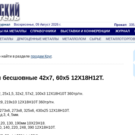
журнал
Воскресенье, 09 Август 2026 г.
Прокат:
335.
Ы НА МЕТАЛЛЫ
СПРАВОЧНИКИ
ВЫСТАВКИ И КОНФЕРЕНЦИИ
ЖУРНАЛ
ЕТАЛЛЫ
ДРАГОЦЕННЫЕ МЕТАЛЛЫ
МЕТАЛЛОЛОМ
СЫРЬЕ
МЕТАЛЛОТОРГО
 найти в разделе
продам Круг
.
бы бесшовные 42х7, 60х5 12Х18Н12Т.
 25х1,5, 32х2, 57х2, 100х3 12Х18Н10Т 360тр/тн.
9, 219х10 12Х18Н10Т 360тр/тн.
273х6, 273х8, 325х6, 430х25 12Х18Н10Т.
.3, 4, 5мм.
120, 130, 190мм 10Х23Н18.
0, 140, 220, 248, 390 12Х18Н10Т.