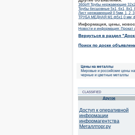
360р!!! Трубы нержавеющие 32х2
Трубы бесшовные 5х1, 6х1, 8х1, 8
Лист нержавеющий 0,5мм, 1, 2, 3, 
ТРУБА МЕДНАЯ М1 ф5х1,0 мм; ф6
Информация, цены, новос
Новости и информация: Прокат 
Вернуться в раздел "Дос
Поиск по доске объявлен
Цены на металлы
Мировые и российские цены н
черные и цветные металлы
CLASSIFIED
Другое
Доступ к оперативной
информации
информагентства
Металлторг.ру