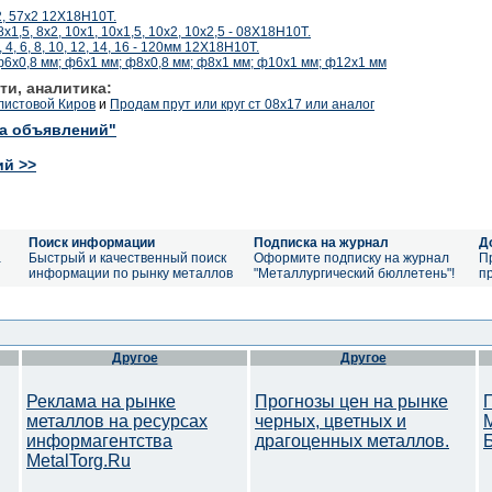
, 57х2 12Х18Н10Т.
х1,5, 8х2, 10х1, 10х1,5, 10х2, 10х2,5 - 08Х18Н10Т.
4, 6, 8, 10, 12, 14, 16 - 120мм 12Х18Н10Т.
х0,8 мм; ф6х1 мм; ф8х0,8 мм; ф8х1 мм; ф10х1 мм; ф12х1 мм
ти, аналитика:
листовой Киров
и
Продам прут или круг ст 08х17 или аналог
ка объявлений"
ий >>
Поиск информации
Подписка на журнал
Д
а
Быстрый и качественный поиск
Оформите подписку на журнал
П
информации по рынку металлов
"Металлургический бюллетень"!
п
Другое
Другое
Реклама на рынке
Прогнозы цен на рынке
металлов на ресурсах
черных, цветных и
информагентства
драгоценных металлов.
MetalTorg.Ru