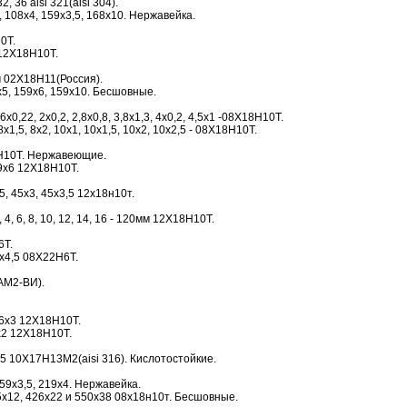
2, 36 aisi 321(aisi 304).
 108х4, 159х3,5, 168х10. Нержавейка.
0Т.
12Х18Н10Т.
м 02Х18Н11(Россия).
5, 159х6, 159х10. Бесшовные.
0,22, 2х0,2, 2,8х0,8, 3,8х1,3, 4х0,2, 4,5х1 -08Х18Н10Т.
х1,5, 8х2, 10х1, 10х1,5, 10х2, 10х2,5 - 08Х18Н10Т.
Н10Т. Нержавеющие.
19х6 12Х18Н10Т.
5, 45х3, 45х3,5 12х18н10т.
4, 6, 8, 10, 12, 14, 16 - 120мм 12Х18Н10Т.
6Т.
х4,5 08Х22Н6Т.
АМ2-ВИ).
16х3 12Х18Н10Т.
х2 12Х18Н10Т.
 10Х17Н13М2(aisi 316). Кислотостойкие.
59х3,5, 219х4. Нержавейка.
х12, 426х22 и 550х38 08х18н10т. Бесшовные.