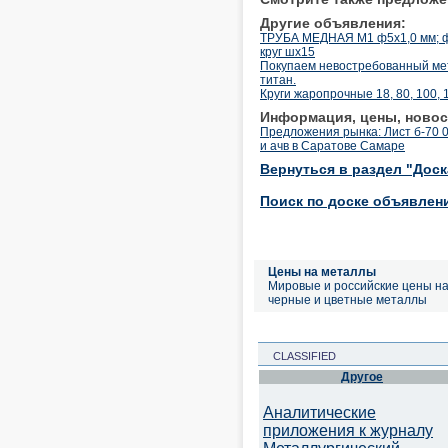
Другие объявления:
ТРУБА МЕДНАЯ М1 ф5х1,0 мм; ф6
круг шх15
Покупаем невостребованный мет
титан.
Круги жаропрочные 18, 80, 100, 
Информация, цены, новос
Предложения рынка: Лист б-70 
и ачв в Саратове Самаре
Вернуться в раздел "Дос
Поиск по доске объявлен
Цены на металлы
Мировые и российские цены н
черные и цветные металлы
CLASSIFIED
Другое
Аналитические
приложения к журналу