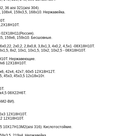
2, 36 aisi 321(aisi 304).
 108х4, 159х3,5, 168х10. Нержавейка.
0Т.
12Х18Н10Т.
м 02Х18Н11(Россия).
5, 159х6, 159х10. Бесшовные.
0,22, 2х0,2, 2,8х0,8, 3,8х1,3, 4х0,2, 4,5х1 -08Х18Н10Т.
х1,5, 8х2, 10х1, 10х1,5, 10х2, 10х2,5 - 08Х18Н10Т.
Н10Т. Нержавеющие.
19х6 12Х18Н10Т.
х6, 42х4, 42х7, 60х5 12Х18Н12Т.
5, 45х3, 45х3,5 12х18н10т.
6Т.
х4,5 08Х22Н6Т.
АМ2-ВИ).
16х3 12Х18Н10Т.
х2 12Х18Н10Т.
 10Х17Н13М2(aisi 316). Кислотостойкие.
59х3,5, 219х4. Нержавейка.