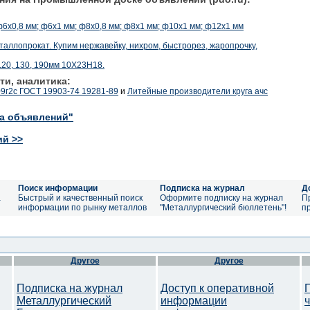
х0,8 мм; ф6х1 мм; ф8х0,8 мм; ф8х1 мм; ф10х1 мм; ф12х1 мм
аллопрокат. Купим нержавейку, нихром, быстрорез, жаропрочку,
120, 130, 190мм 10Х23Н18.
ти, аналитика:
09г2с ГОСТ 19903-74 19281-89
и
Литейные производители круга ачс
ка объявлений"
ий >>
Поиск информации
Подписка на журнал
Д
а
Быстрый и качественный поиск
Оформите подписку на журнал
П
информации по рынку металлов
"Металлургический бюллетень"!
п
Другое
Другое
Подписка на журнал
Доступ к оперативной
Металлургический
информации