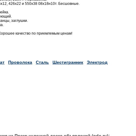
х12, 426х22 и 550х38 08х18н10т. Бесшовные.
ейка.
веющий.
анцы, заглушки.
а.
Хорошее качество по приемлемым ценам!
ат
Проволока
Сталь
Шестигранник
Электрод
ния на Промышленной доске объявлений (pdo.ru):