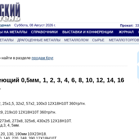
журнал
Суббота, 08 Август 2026 г.
Прокат:
33
Ы НА МЕТАЛЛЫ
СПРАВОЧНИКИ
ВЫСТАВКИ И КОНФЕРЕНЦИИ
ЖУРНАЛ
ЕТАЛЛЫ
ДРАГОЦЕННЫЕ МЕТАЛЛЫ
МЕТАЛЛОЛОМ
СЫРЬЕ
МЕТАЛЛОТОРГО
 найти в разделе
продам Круг
.
щий 0,5мм, 1, 2, 3, 4, 6, 8, 10, 12, 14, 16
.
 25х1,5, 32х2, 57х2, 100х3 12Х18Н10Т 360тр/тн.
9, 219х10 12Х18Н10Т 360тр/тн.
273х6, 273х8, 325х6, 430х25 12Х18Н10Т.
.3, 4, 5мм.
120, 130, 190мм 10Х23Н18.
0, 140, 220, 248, 390 12Х18Н10Т.