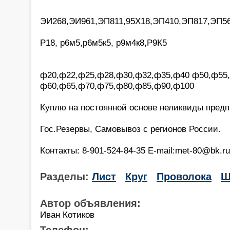
ЭИ268,ЭИ961,ЭП811,95Х18,ЭП410,ЭП817,ЭП5
Р18, р6м5,р6м5к5, р9м4к8,Р9К5
ф20,ф22,ф25,ф28,ф30,ф32,ф35,ф40 ф50,ф55
ф60,ф65,ф70,ф75,ф80,ф85,ф90,ф100
Куплю на постоянной основе неликвиды предп
Гос.Резервы, Самовывоз с регионов России.
Контакты: 8-901-524-84-35 E-mail:met-80@bk.ru
Разделы:
Лист
Круг
Проволока
Ш
Автор объявления:
Иван Котиков
Телефон: