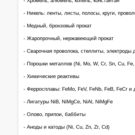
- Хромель, алюмель, копель, константан
- Никель: ленты, листы, полосы, круги, провол
- Медный, бронзовый прокат
- Жаропрочный, нержавеющий прокат
- Сварочная проволока, стеллиты, электроды 
- Порошки металлов (Ni, Mo, W, Cr, Sn, Cu, Fe, 
- Химические реактивы
- Ферросплавы: FeMo, FeV, FeNb, FeB, FeCr и 
- Лигатуры NiB, NiMgCe, NiAl, NiMgFe
- Олово, припои, баббиты
- Аноды и катоды (Ni, Cu, Zn, Zr, Cd)