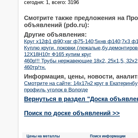
сегодня: 1, всего: 3196
Смотрите также предложения на Пр
объявлений (pdo.ru):
Другие объявления:
Круг х12ф1 ф90;хвг ф75-140;5хнв ф140;7х3 ф
Куплю круги. поковки (лежалые,бу,демонтиро
12Х18Н10т Ф165 купим круг
460р!!! Трубы нержавеющие 18х2, 25х1,5, 32х2
460тр/тн.
Информация, цены, новости, аналит
Смотрите на сайте: 14х17н2 круг в Екатеринбу
профиль уголок в Вологде
Вернуться в раздел "Доска объявле
Поиск по доске объявлений >>
Цены на металлы
Поиск информации