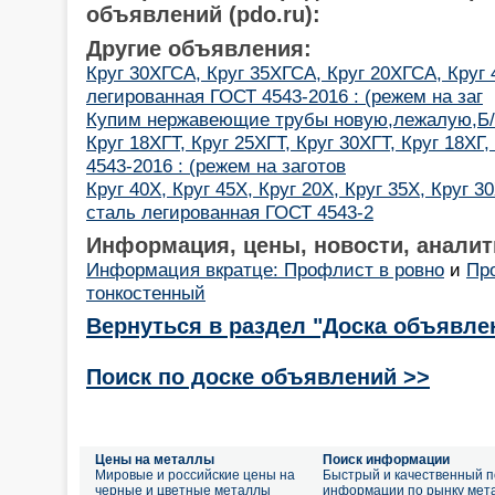
объявлений (pdo.ru):
Другие объявления:
Круг 30ХГСА, Круг 35ХГСА, Круг 20ХГСА, Круг 
легированная ГОСТ 4543-2016 : (режем на заг
Купим нержавеющие трубы новую,лежалую,Б/У
Круг 18ХГТ, Круг 25ХГТ, Круг 30ХГТ, Круг 18ХГ
4543-2016 : (режем на заготов
Круг 40Х, Круг 45Х, Круг 20Х, Круг 35Х, Круг 30
сталь легированная ГОСТ 4543-2
Информация, цены, новости, аналит
Информация вкратце: Профлист в ровно
и
Пр
тонкостенный
Вернуться в раздел "Доска объявле
Поиск по доске объявлений >>
Цены на металлы
Поиск информации
Мировые и российские цены на
Быстрый и качественный п
черные и цветные металлы
информации по рынку мет