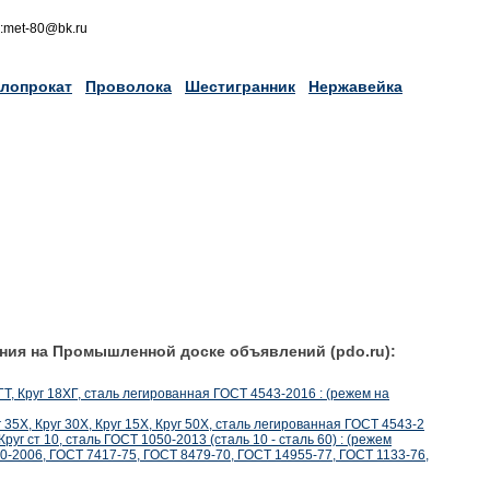
l:met-80@bk.ru
лопрокат
Проволока
Шестигранник
Нержавейка
ния на Промышленной доске объявлений (pdo.ru):
ХГТ, Круг 18ХГ, сталь легированная ГОСТ 4543-2016 : (режем на
уг 35Х, Круг 30Х, Круг 15Х, Круг 50Х, сталь легированная ГОСТ 4543-2
, Круг ст 10, сталь ГОСТ 1050-2013 (сталь 10 - сталь 60) : (режем
0-2006, ГОСТ 7417-75, ГОСТ 8479-70, ГОСТ 14955-77, ГОСТ 1133-76,