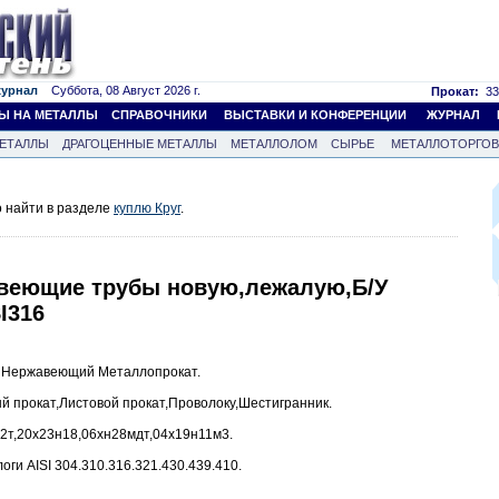
журнал
Суббота, 08 Август 2026 г.
Прокат:
33
Ы НА МЕТАЛЛЫ
СПРАВОЧНИКИ
ВЫСТАВКИ И КОНФЕРЕНЦИИ
ЖУРНАЛ
ЕТАЛЛЫ
ДРАГОЦЕННЫЕ МЕТАЛЛЫ
МЕТАЛЛОЛОМ
СЫРЬЕ
МЕТАЛЛОТОРГО
 найти в разделе
куплю Круг
.
авеющие трубы новую,лежалую,Б/У
SI316
м Нержавеющий Металлопрокат.
й прокат,Листовой прокат,Проволоку,Шестигранник.
2т,20х23н18,06хн28мдт,04х19н11м3.
ги AISI 304.310.316.321.430.439.410.