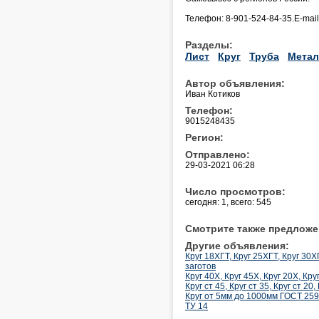
Телефон: 8-901-524-84-35.E-mai
Разделы:
Лист
Круг
Труба
Метал
Автор объявления:
Иван Котиков
Телефон:
9015248435
Регион:
Отправлено:
29-03-2021 06:28
Число просмотров:
сегодня: 1, всего: 545
Смотрите также предложе
Другие объявления:
Круг 18ХГТ, Круг 25ХГТ, Круг 30
заготов
Круг 40Х, Круг 45Х, Круг 20Х, Кр
Круг ст 45, Круг ст 35, Круг ст 20
Круг от 5мм до 1000мм ГОСТ 259
ТУ 14