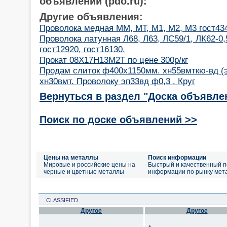
объявлений (pdo.ru):
Другие объявления:
Проволока медная ММ, МТ, М1, М2, М3 гост434-
Проволока латунная Л68, Л63, ЛС59/1, ЛК62-0,5
гост12920, гост16130.
Прокат 08Х17Н13М2Т по цене 300р/кг
Продам слиток ф400х1150мм. хн55вмткю-вд (э
хн30вмт. Проволоку эп33вд ф0,3 . Круг
Вернуться в раздел "Доска объявле
Поиск по доске объявлений >>
Цены на металлы
Поиск информации
Мировые и российские цены на
Быстрый и качественный п
черные и цветные металлы
информации по рынку мет
CLASSIFIED
Другое
Другое