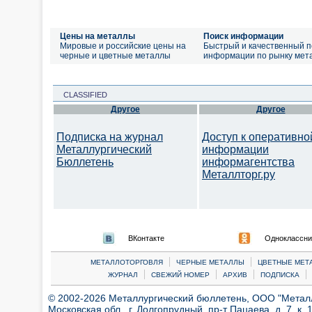
Цены на металлы
Поиск информации
Мировые и российские цены на
Быстрый и качественный п
черные и цветные металлы
информации по рынку мет
CLASSIFIED
Другое
Другое
Подписка на журнал
Доступ к оперативно
Металлургический
информации
Бюллетень
информагентства
Металлторг.ру
ВКонтакте
Одноклассни
|
|
МЕТАЛЛОТОРГОВЛЯ
ЧЕРНЫЕ МЕТАЛЛЫ
ЦВЕТНЫЕ МЕТ
|
|
|
|
ЖУРНАЛ
СВЕЖИЙ НОМЕР
АРХИВ
ПОДПИСКА
© 2002-2026 Металлургический бюллетень, ООО "Металлт
Московская обл., г. Долгопрудный, пр-т Пацаева, д. 7, к. 1