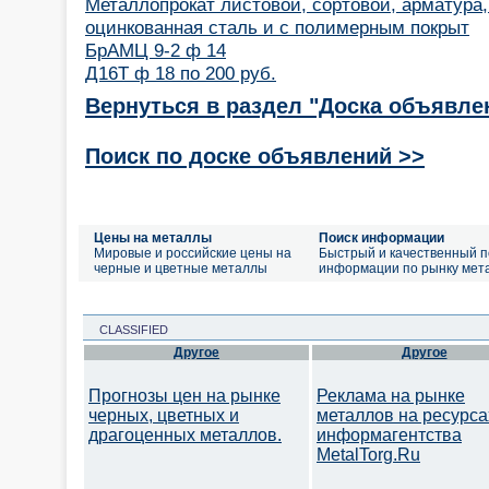
Металлопрокат листовой, сортовой, арматура,
оцинкованная сталь и с полимерным покрыт
БрАМЦ 9-2 ф 14
Д16Т ф 18 по 200 руб.
Вернуться в раздел "Доска объявле
Поиск по доске объявлений >>
Цены на металлы
Поиск информации
Мировые и российские цены на
Быстрый и качественный п
черные и цветные металлы
информации по рынку мет
CLASSIFIED
Другое
Другое
Прогнозы цен на рынке
Реклама на рынке
черных, цветных и
металлов на ресурса
драгоценных металлов.
информагентства
MetalTorg.Ru