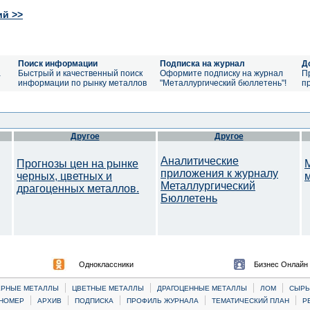
ий >>
Поиск информации
Подписка на журнал
Д
а
Быстрый и качественный поиск
Оформите подписку на журнал
П
информации по рынку металлов
"Металлургический бюллетень"!
п
Другое
Другое
Аналитические
Прогнозы цен на рынке
приложения к журналу
черных, цветных и
Металлургический
драгоценных металлов.
Бюллетень
Одноклассники
Бизнес Онлайн
|
|
|
|
ЕРНЫЕ МЕТАЛЛЫ
ЦВЕТНЫЕ МЕТАЛЛЫ
ДРАГОЦЕННЫЕ МЕТАЛЛЫ
ЛОМ
CЫРЬ
|
|
|
|
|
НОМЕР
АРХИВ
ПОДПИСКА
ПРОФИЛЬ ЖУРНАЛА
ТЕМАТИЧЕСКИЙ ПЛАН
Р