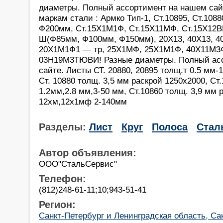
диаметры. Полный ассортимент на нашем сайт
маркам стали : Армко Тип-1, Ст.10895, Ст.1088
Ф200мм, Ст.15Х1М1Ф, Ст.15Х11МФ, Ст.15Х12
Ш(Ф85мм, Ф100мм, Ф150мм), 20Х13, 40Х13, 4
20Х1М1Ф1 — тр, 25Х1МФ, 25Х1М1Ф, 40Х11М3
03Н19М3ТЮВИ! Разные диаметры. Полный ас
сайте. Листы СТ. 20880, 20895 толщ.т 0.5 мм-
Ст. 10880 толщ. 3,5 мм раскрой 1250х2000, Ст
1.2мм,2.8 мм,3-50 мм, Ст.10860 толщ. 3,9 мм 
12хм,12х1мф 2-140мм
Разделы:
Лист
Круг
Полоса
Стал
Автор объявления:
ООО"СтальСервис"
Телефон:
(812)248-61-11;10;943-51-41
Регион:
Санкт-Петербург и Ленинградская область, Са