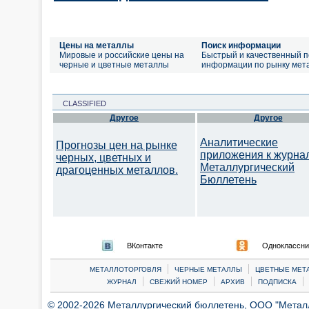
Цены на металлы
Поиск информации
Мировые и российские цены на
Быстрый и качественный п
черные и цветные металлы
информации по рынку мет
CLASSIFIED
Другое
Другое
Аналитические
Прогнозы цен на рынке
приложения к журна
черных, цветных и
Металлургический
драгоценных металлов.
Бюллетень
ВКонтакте
Одноклассни
|
|
МЕТАЛЛОТОРГОВЛЯ
ЧЕРНЫЕ МЕТАЛЛЫ
ЦВЕТНЫЕ МЕТ
|
|
|
|
ЖУРНАЛ
СВЕЖИЙ НОМЕР
АРХИВ
ПОДПИСКА
© 2002-2026 Металлургический бюллетень, ООО "Металлт