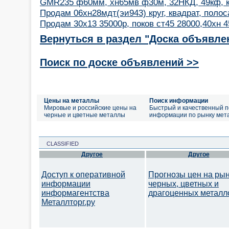
GMR235 ф60мм, хн65мв ф30м, 32НКД, 49кф, кру
Продам 06хн28мдт(эи943) круг, квадрат, полоса,
Продам 30х13 35000р, поков ст45 28000,40хн 
Вернуться в раздел "Доска объявле
Поиск по доске объявлений >>
Цены на металлы
Поиск информации
Мировые и российские цены на
Быстрый и качественный п
черные и цветные металлы
информации по рынку мет
CLASSIFIED
Другое
Другое
Доступ к оперативной
Прогнозы цен на ры
информации
черных, цветных и
информагентства
драгоценных металл
Металлторг.ру