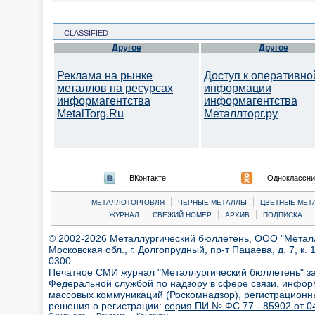
CLASSIFIED
Другое
Другое
Реклама на рынке
Доступ к оперативно
металлов на ресурсах
информации
информагентства
информагентства
MetalTorg.Ru
Металлторг.ру
ВКонтакте
Одноклассни
|
|
МЕТАЛЛОТОРГОВЛЯ
ЧЕРНЫЕ МЕТАЛЛЫ
ЦВЕТНЫЕ МЕТ
|
|
|
|
ЖУРНАЛ
СВЕЖИЙ НОМЕР
АРХИВ
ПОДПИСКА
© 2002-2026 Металлургический бюллетень, ООО "Металлт
Московская обл., г. Долгопрудный, пр-т Пацаева, д. 7, к. 1
0300
Печатное СМИ журнал "Металлургический бюллетень" з
Федеральной службой по надзору в сфере связи, инфор
массовых коммуникаций (Роскомнадзор), регистрационн
решения о регистрации:
серия ПИ № ФС 77 - 85902 от 04