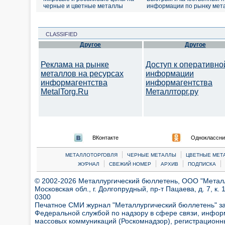
черные и цветные металлы
информации по рынку мет
CLASSIFIED
Другое
Другое
Реклама на рынке
Доступ к оперативно
металлов на ресурсах
информации
информагентства
информагентства
MetalTorg.Ru
Металлторг.ру
ВКонтакте
Одноклассни
|
|
МЕТАЛЛОТОРГОВЛЯ
ЧЕРНЫЕ МЕТАЛЛЫ
ЦВЕТНЫЕ МЕТ
|
|
|
|
ЖУРНАЛ
СВЕЖИЙ НОМЕР
АРХИВ
ПОДПИСКА
© 2002-2026 Металлургический бюллетень, ООО "Металлт
Московская обл., г. Долгопрудный, пр-т Пацаева, д. 7, к. 1
0300
Печатное СМИ журнал "Металлургический бюллетень" з
Федеральной службой по надзору в сфере связи, инфор
массовых коммуникаций (Роскомнадзор), регистрационн