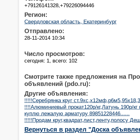
+79126141328,+79226094446
Регион:
Свердловская область, Екатеринбург
Отправлено:
28-11-2014 10:34
Число просмотров:
сегодня: 1, всего: 102
Смотрите также предложения на Пр
объявлений (pdo.ru):
Другие объявления:
!!!!!Серебрянка круг ст.9хс,х12мф,р6м5,95х18
!!!!Алюминиевый прокат120р/кг,Латунь 190р/кг пр
куплю лежалую арматуру 89851228446......
!!!!!Продам круг,квадрат,лист,ленту,полосу Деше
Вернуться в раздел "Доска объявле