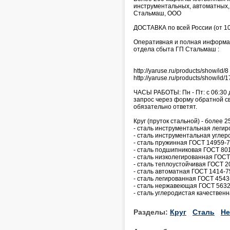
инструментальных, автоматных,
Стальмаш, ООО
ДОСТАВКА по всей России (от 10
Оперативная и полная информаци
отдела сбыта ГП Стальмаш :
http://yaruse.ru/products/show/i
http://yaruse.ru/products/show/i
ЧАСЫ РАБОТЫ: Пн - Пт: с 06:30 
запрос через форму обратной связ
обязательно ответят.
Круг (пруток стальной) - более 25
- сталь инструментальная леги
- сталь инструментальная углер
- сталь пружинная ГОСТ 14959-7
- сталь подшипниковая ГОСТ 801
- сталь низколегированная ГОСТ
- сталь теплоустойчивая ГОСТ 2
- сталь автоматная ГОСТ 1414-7
- сталь легированная ГОСТ 4543
- сталь нержавеющая ГОСТ 5632
- сталь углеродистая качествен
Разделы:
Круг
Сталь
Не