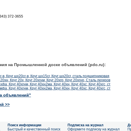
(343) 372-3655
ния на Промышленной доске объявлений (pdo.ru):
г-в, Круг шх20сг-в, Круг шх15сг, Круг шх20сг, сталь подшипниковая
20хн, Круг 20х, Круг 20хгнм, Круг 20хгр, Круг 20хгнр, Сталь легиров
фа, Круг 40хгнм, Круг 40хн2ма, Круг 40хн, Круг 40хс, Круг 40хгс, ст
фа, Круг 40хгнм, Круг 40хн2ма, Круг 40хн, Круг 40хс, Круг 40хгс, ст
ка объявлений"
ий >>
Поиск информации
Подписка на журнал
Д
а
Быстрый и качественный поиск
Оформите подписку на журнал
П