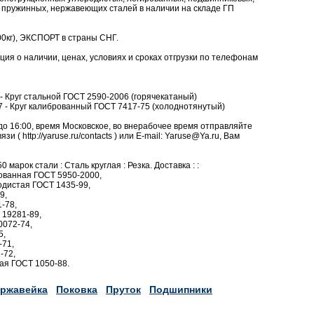
 пружинных, нержавеющих сталей в наличии на складе ГП
0кг), ЭКСПОРТ в страны СНГ.
я о наличии, ценах, условиях и сроках отгрузки по телефонам
d/8 - Круг стальной ГОСТ 2590-2006 (горячекатаный)
d/17 - Круг калиброванный ГОСТ 7417-75 (холоднотянутый)
до 16:00, время Московское, во внерабочее время отправляйте
и ( http://yaruse.ru/contacts ) или E-mail: Yaruse@Ya.ru, Вам
0 марок стали : Сталь круглая : Резка. Доставка : :
рованная ГОСТ 5950-2000,
одистая ГОСТ 1435-99,
9,
-78,
 19281-89,
0072-74,
5,
-71,
-72,
ная ГОСТ 1050-88.
ржавейка
Поковка
Пруток
Подшипники