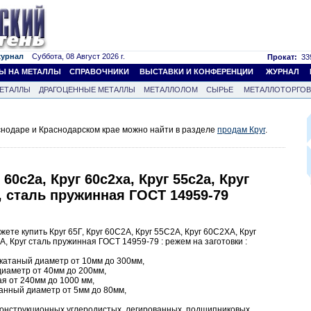
журнал
Суббота, 08 Август 2026 г.
Прокат:
339
Ы НА МЕТАЛЛЫ
СПРАВОЧНИКИ
ВЫСТАВКИ И КОНФЕРЕНЦИИ
ЖУРНАЛ
ЕТАЛЛЫ
ДРАГОЦЕННЫЕ МЕТАЛЛЫ
МЕТАЛЛОЛОМ
СЫРЬЕ
МЕТАЛЛОТОРГО
снодаре и Краснодарском крае можно найти в разделе
продам Круг
.
г 60с2а, Круг 60с2ха, Круг 55с2а, Круг
, сталь пружинная ГОСТ 14959-79
те купить Круг 65Г, Круг 60С2А, Круг 55С2А, Круг 60С2ХА, Круг
, Круг сталь пружинная ГОСТ 14959-79 : режем на заготовки :
екатаный диаметр от 10мм до 300мм,
 диаметр от 40мм до 200мм,
ая от 240мм до 1000 мм,
ванный диаметр от 5мм до 80мм,
конструкционных углеродистых, легированных, подшипниковых,