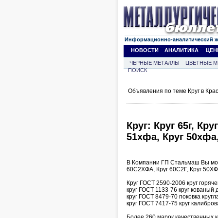
Информационно-аналитический 
НОВОСТИ
АНАЛИТИКА
ЦЕН
ЧЕРНЫЕ МЕТАЛЛЫ
ЦВЕТНЫЕ М
ПОИСК
Объявления по теме Круг в Кра
Круг: Круг 65г, Кру
51хфа, Круг 50хфа
В Компании ГП Стальмаш Вы може
60С2ХФА, Круг 60С2Г, Круг 50ХФА
Круг ГОСТ 2590-2006 круг горяч
круг ГОСТ 1133-76 круг кованый
круг ГОСТ 8479-70 поковка кругл
круг ГОСТ 7417-75 круг калибро
Более 260 марок качественных 