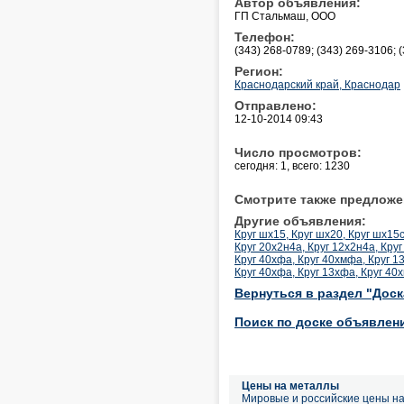
Автор объявления:
ГП Стальмаш, ООО
Телефон:
(343) 268-0789; (343) 269-3106; 
Регион:
Краснодарский край, Краснодар
Отправлено:
12-10-2014 09:43
Число просмотров:
сегодня: 1, всего: 1230
Смотрите также предложе
Другие объявления:
Круг шх15, Круг шх20, Круг шх15с
Круг 20х2н4а, Круг 12х2н4а, Круг 
Круг 40хфа, Круг 40хмфа, Круг 13х
Круг 40хфа, Круг 13хфа, Круг 40хм
Вернуться в раздел "Дос
Поиск по доске объявлен
Цены на металлы
Мировые и российские цены н