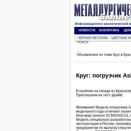
Информационно-аналитический 
НОВОСТИ
АНАЛИТИКА
ЦЕН
ЧЕРНЫЕ МЕТАЛЛЫ
ЦВЕТНЫЕ М
ПОИСК
Объявления по теме Круг в Кра
Круг: погрузчик As
В наличии на складе в г.Краснояр
Приглашаем на тест-драйв!
!Внимание! Модель погрузчика 
модельного года отличает нали
блок-фар (аналог XCMG/SDLG), 
Модель специально разработан
эксплуатации в России, произв
предприятии по выпуску спецтех