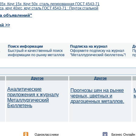
г 35х, Круг 15х, Круг 50х, сталь легированная ГОСТ 4543-71
хгса, круг 40хгс, круг сталь ГОСТ 4543-71 : Пруток стальной
ка объявлений"
ий >>
Поиск информации
Подписка на журнал
Д
а
Быстрый и качественный поиск
Оформите подписку на журнал
П
информации по рынку металлов
"Металлургический бюллетень"!
п
Другое
Другое
Аналитические
Прогнозы цен на рынке
приложения к журналу
черных, цветных и
Металлургический
драгоценных металлов.
Бюллетень
Одноклассники
Бизнес Онлайн