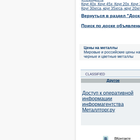
Круг 40х, Круг 45х, Круг 20х, Кру
Круг 30хгса, круг 35хгса, круг 20
Вернуться в раздел "Дос
Поиск по доске объявлен
Цены на металлы
Мировые и российские цены н
черные и цветные металлы
CLASSIFIED
Другое
Доступ к оперативной
информации
информагентства
Металлторг.ру
ВКонтакте