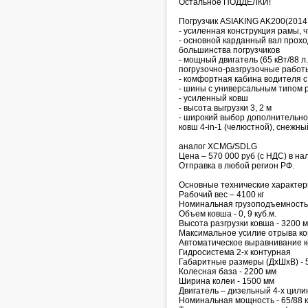
Остальное ПОДДЕЛКИ!
Погрузчик ASIAKING AK200(2014 
- усиленная конструкция рамы, 
- основной карданный вал проход
большинства погрузчиков
- мощный двигатель (65 кВт/88 л
погрузочно-разгрузочные работ
- комфортная кабина водителя 
- шины с универсальным типом р
- усиленный ковш
- высота выгрузки 3, 2 м
- широкий выбор дополнительног
ковш 4-in-1 (челюстной), снежный
аналог XCMG/SDLG
Цена – 570 000 руб (с НДС) в нал
Отправка в любой регион РФ.
Основные технические характер
Рабочий вес – 4100 кг
Номинальная грузоподъемность -
Объем ковша - 0, 9 куб.м.
Высота разгрузки ковша - 3200 
Максимальное усилие отрыва ко
Автоматическое выравнивание 
Гидросистема 2-х контурная
Габаритные размеры (ДхШхВ) - 5
Колесная база - 2200 мм
Ширина колеи - 1500 мм
Двигатель – дизельный 4-х ци
Номинальная мощность - 65/88 кВ