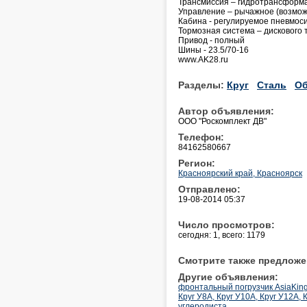
Трансмиссия – гидротрансформа
Управление – рычажное (возмож
Кабина - регулируемое пневмоси
Тормозная система – дискового 
Привод - полный
Шины - 23.5/70-16
www.AK28.ru
Разделы:
Круг
Сталь
Об
Автор объявления:
ООО "Роскомплект ДВ"
Телефон:
84162580667
Регион:
Красноярский край, Красноярск
Отправлено:
19-08-2014 05:37
Число просмотров:
сегодня: 1, всего: 1179
Смотрите также предложе
Другие объявления:
фронтальный погрузчик AsiaKin
Круг У8А, Круг У10А, Круг У12А, 
углеродиста