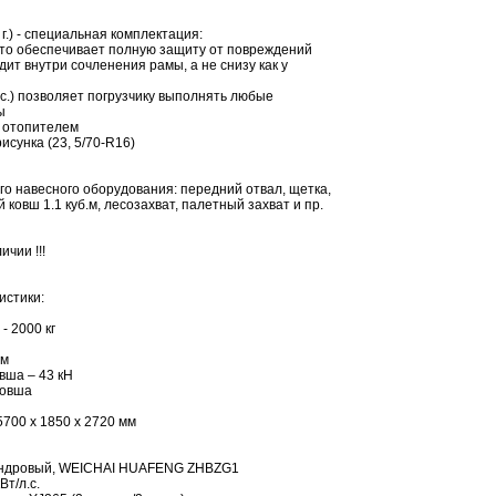
г.) - специальная комплектация:
что обеспечивает полную защиту от повреждений
ит внутри сочленения рамы, а не снизу как у
.с.) позволяет погрузчику выполнять любые
ы
с отопителем
исунка (23, 5/70-R16)
о навесного оборудования: передний отвал, щетка,
 ковш 1.1 куб.м, лесозахват, палетный захват и пр.
ичии !!!
истики:
 2000 кг
мм
вша – 43 кН
ковша
700 x 1850 x 2720 мм
линдровый, WEICHAI HUAFENG ZHВZG1
т/л.с.