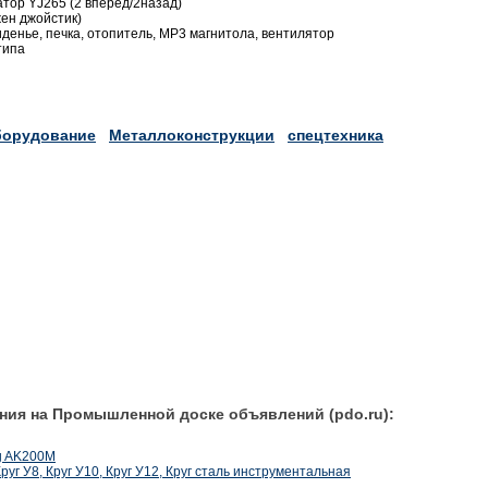
тор YJ265 (2 вперед/2назад)
ен джойстик)
денье, печка, отопитель, МР3 магнитола, вентилятор
типа
орудование
Металлоконструкции
спецтехника
ния на Промышленной доске объявлений (pdo.ru):
g AK200M
Круг У8, Круг У10, Круг У12, Круг сталь инструментальная