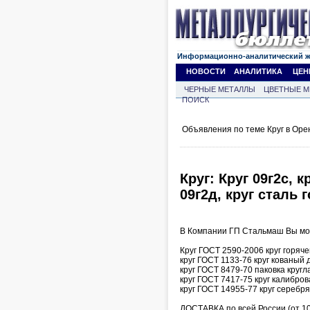
Информационно-аналитический 
НОВОСТИ
АНАЛИТИКА
ЦЕН
ЧЕРНЫЕ МЕТАЛЛЫ
ЦВЕТНЫЕ М
ПОИСК
Объявления по теме Круг в Оре
Круг: Круг 09г2с, к
09г2д, круг сталь 
В Компании ГП Стальмаш Вы мож
Круг ГОСТ 2590-2006 круг горяч
круг ГОСТ 1133-76 круг кованый
круг ГОСТ 8479-70 паковка кругл
круг ГОСТ 7417-75 круг калибро
круг ГОСТ 14955-77 круг серебря
ДОСТАВКА по всей России (от 10