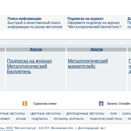
Поиск информации
Подписка на журнал
Д
а
Быстрый и качественный поиск
Оформите подписку на журнал
П
информации по рынку металлов
"Металлургический бюллетень"!
п
Другое
Другое
Подписка на журнал
Металлургический
Металлургический
маркетплейс
Бюллетень
Одноклассники
Бизнес Онлайн
|
|
|
|
ЕРНЫЕ МЕТАЛЛЫ
ЦВЕТНЫЕ МЕТАЛЛЫ
ДРАГОЦЕННЫЕ МЕТАЛЛЫ
ЛОМ
CЫРЬ
|
|
|
|
|
НОМЕР
АРХИВ
ПОДПИСКА
ПРОФИЛЬ ЖУРНАЛА
ТЕМАТИЧЕСКИЙ ПЛАН
Р
ь, ООО "Металлторг.ру", 141707, Московская обл., г. Долгопрудный, пр-т