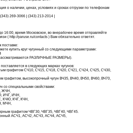
я о наличии, ценах, условиях и сроках отгрузки по телефонам
 (343) 269-3066 | (343) 213-2014 |
до 16:00, время Московское, во внерабочее время отправляйте
и ( http://yaruse.ru/contacts ) Вам обязательно ответят.
к поставке:
ете купить круг чугунный со следующими параметрами:
4
м рассматриваются РАЗЛИЧНЫЕ РАЗМЕРЫ).
) поставляется в следующих марках чугунов:
тым графитом СЧ10, СЧ15, СЧ18, СЧ20, СЧ21, СЧ24, СЧ25, СЧ30,
м графитом, высокопрочный чугун ВЧ35, ВЧ40, ВЧ50, ВЧ60, ВЧ70,
ун со специальными свойствами:
, ЖЧН,
, ИЧГ, ИЧН,
, КЧЮ, КЧГ, КЧН,
Н, МЧН,
лярным графитом ЧВГ30, ЧВГ35, ЧВГ40, ЧВГ45.
онный АСЧ1, АСЧ2, АСЧ3, АСЧ4, АСЧ5,