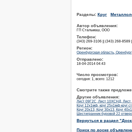
Разделы:
Круг
Металлол
Автор объявления:
ГП Стальмаш, ООО
Телефон:
(343) 269-3106 || (343) 268-8589 
Регион:
Оренбургская область, Оренбург
Отправлено:
18-04-2014 04:43
Число просмотров:
сегодня: 1, всего: 1212
Смотрите также предложе
Другие объявления:
Лист 09Г2С, Лист 10ХСНД, Лист 
Круг 12х1мф, круг 25х1мф круг с
Круг 20х13, Круг 30х13, Круг 40х1
Шестигранник буровой 22 отвер
Вернуться в раздел "Дос
Поиск по доске объявлен