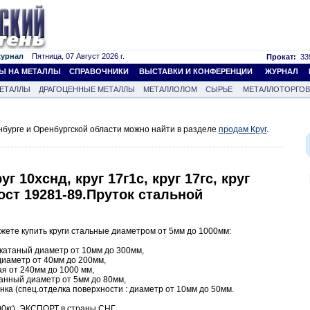
журнал
Пятница, 07 Август 2026 г.
Прокат:
339
Ы НА МЕТАЛЛЫ
СПРАВОЧНИКИ
ВЫСТАВКИ И КОНФЕРЕНЦИИ
ЖУРНАЛ
ЕТАЛЛЫ
ДРАГОЦЕННЫЕ МЕТАЛЛЫ
МЕТАЛЛОЛОМ
СЫРЬЕ
МЕТАЛЛОТОРГО
нбурге и Оренбургской области можно найти в разделе
продам Круг
.
руг 10хснд, круг 17г1с, круг 17гс, круг
гост 19281-89.Пруток стальной
ете купить круги стальные диаметром от 5мм до 1000мм:
екатаный диаметр от 10мм до 300мм,
 диаметр от 40мм до 200мм,
ая от 240мм до 1000 мм,
ванный диаметр от 5мм до 80мм,
нка (спец.отделка поверхности : диаметр от 10мм до 50мм.
0кг), ЭКСПОРТ в страны СНГ.