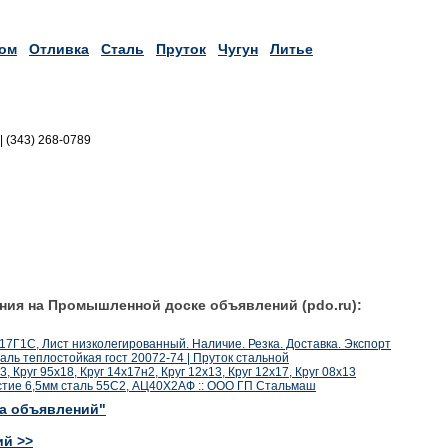
ом
Отливка
Сталь
Пруток
Чугун
Литье
|| (343) 268-0789
ния на Промышленной доске объявлений (pdo.ru):
17Г1С, Лист низколегированный. Наличие. Резка. Доставка. Экспорт
таль теплостойкая гост 20072-74 | Пруток стальной
3, Круг 95х18, Круг 14х17н2, Круг 12х13, Круг 12х17, Круг 08х13
стие 6,5мм сталь 55С2, АЦ40Х2АФ :: ООО ГП Стальмаш
ка объявлений"
ий >>