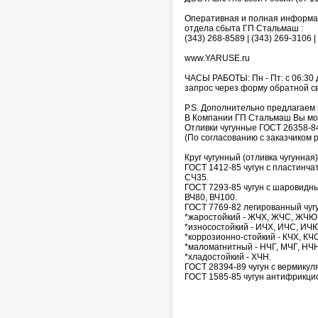
Оперативная и полная информаци
отдела сбыта ГП Стальмаш :
(343) 268-8589 | (343) 269-3106 |
www.YARUSE.ru
ЧАСЫ РАБОТЫ: Пн - Пт: с 06:30 
запрос через форму обратной связ
P.S. Дополнительно предлагаем 
В Компании ГП Стальмаш Вы мож
Отливки чугунные ГОСТ 26358-8
(По согласованию с заказчико
Круг чугунный (отливка чугунная
ГОСТ 1412-85 чугун с пластинча
СЧ35.
ГОСТ 7293-85 чугун с шаровидны
ВЧ80, ВЧ100.
ГОСТ 7769-82 легированный чуг
*жаростойкий - ЖЧХ, ЖЧС, ЖЧЮ
*износостойкий - ИЧХ, ИЧС, ИЧЮ
*коррозионно-стойкий - КЧХ, КЧС
*маломагнитный - НЧГ, МЧГ, НЧ
*хладостойкий - ХЧН.
ГОСТ 28394-89 чугун с вермику
ГОСТ 1585-85 чугун антифрикци