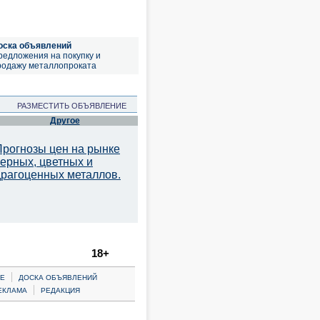
оска объявлений
редложения на покупку и
родажу металлопроката
РАЗМЕСТИТЬ ОБЪЯВЛЕНИЕ
Другое
Прогнозы цен на рынке
черных, цветных и
драгоценных металлов.
18+
|
Е
ДОСКА ОБЪЯВЛЕНИЙ
|
ЕКЛАМА
РЕДАКЦИЯ