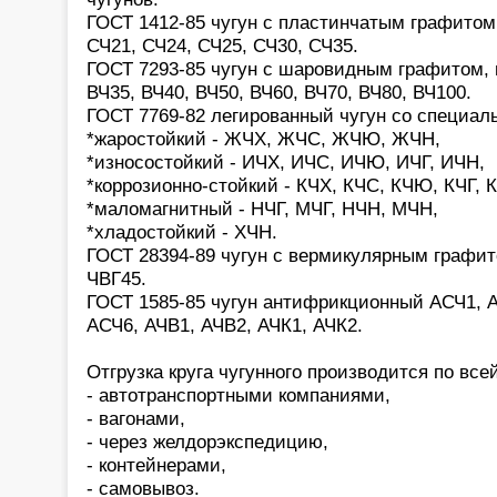
ГОСТ 1412-85 чугун с пластинчатым графитом
СЧ21, СЧ24, СЧ25, СЧ30, СЧ35.
ГОСТ 7293-85 чугун с шаровидным графитом, 
ВЧ35, ВЧ40, ВЧ50, ВЧ60, ВЧ70, ВЧ80, ВЧ100.
ГОСТ 7769-82 легированный чугун со специа
*жаростойкий - ЖЧХ, ЖЧС, ЖЧЮ, ЖЧН,
*износостойкий - ИЧХ, ИЧС, ИЧЮ, ИЧГ, ИЧН,
*коррозионно-стойкий - КЧХ, КЧС, КЧЮ, КЧГ, 
*маломагнитный - НЧГ, МЧГ, НЧН, МЧН,
*хладостойкий - ХЧН.
ГОСТ 28394-89 чугун с вермикулярным графит
ЧВГ45.
ГОСТ 1585-85 чугун антифрикционный АСЧ1, 
АСЧ6, АЧВ1, АЧВ2, АЧК1, АЧК2.
Отгрузка круга чугунного производится по все
- автотранспортными компаниями,
- вагонами,
- через желдорэкспедицию,
- контейнерами,
- самовывоз.