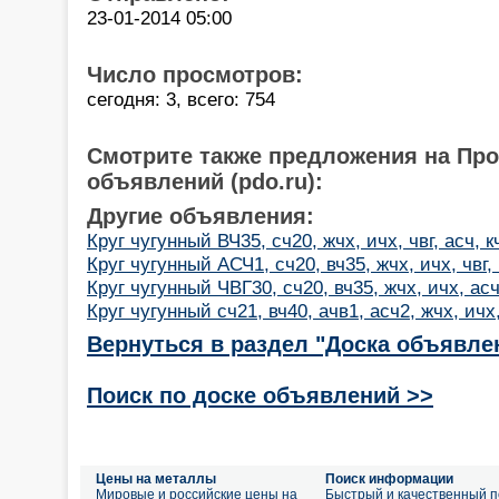
23-01-2014 05:00
Число просмотров:
сегодня: 3, всего: 754
Смотрите также предложения на Пр
объявлений (pdo.ru):
Другие объявления:
Круг чугунный ВЧ35, сч20, жчх, ичх, чвг, асч, к
Круг чугунный АСЧ1, сч20, вч35, жчх, ичх, чвг, 
Круг чугунный ЧВГ30, сч20, вч35, жчх, ичх, асч
Круг чугунный сч21, вч40, ачв1, асч2, жчх, ичх, 
Вернуться в раздел "Доска объявле
Поиск по доске объявлений >>
Цены на металлы
Поиск информации
Мировые и российские цены на
Быстрый и качественный п