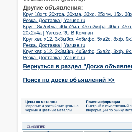
Другие объявления:
Круг 18хгт, 20хгса, 30хма, 33хс, 25хгм, 15х, 
Резка. Доставка | Yaruse.ru
Круг 18х2н4ма, 40хн2ма, 45хн2мфа, 40хн, 45хн
20х2н4а | Yaruse.RU В Компан
Круг хвг, х12, 3х3м3ф, 4х5мфс, 5хв2с, 8хф, 9х1
Резка. Доставка | Yaruse.ru
Круг хвг, х12, 3х3м3ф, 4х5мфс, 5хв2с, 8хф, 9х1
Резка. Доставка | Yaruse.ru
Вернуться в раздел "Доска объявле
Поиск по доске объявлений >>
Цены на металлы
Поиск информации
Мировые и российские цены на
Быстрый и качественный п
черные и цветные металлы
информации по рынку мет
CLASSIFIED