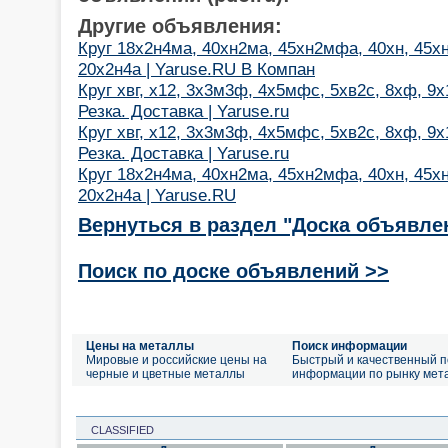
Другие объявления:
Круг 18х2н4ма, 40хн2ма, 45хн2мфа, 40хн, 45хн
20х2н4а | Yaruse.RU В Компан
Круг хвг, х12, 3х3м3ф, 4х5мфс, 5хв2с, 8хф, 9х1
Резка. Доставка | Yaruse.ru
Круг хвг, х12, 3х3м3ф, 4х5мфс, 5хв2с, 8хф, 9х1
Резка. Доставка | Yaruse.ru
Круг 18х2н4ма, 40хн2ма, 45хн2мфа, 40хн, 45хн
20х2н4а | Yaruse.RU
Вернуться в раздел "Доска объявле
Поиск по доске объявлений >>
Цены на металлы
Поиск информации
Мировые и российские цены на
Быстрый и качественный п
черные и цветные металлы
информации по рынку мет
CLASSIFIED