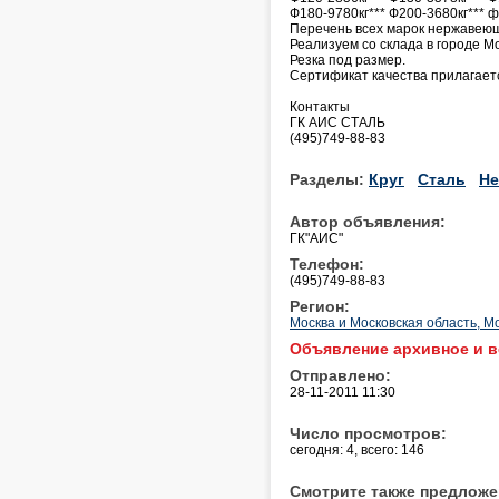
Ф180-9780кг*** Ф200-3680кг*** ф
Перечень всех марок нержавеющи
Реализуем со склада в городе Мо
Резка под размер.
Сертификат качества прилагает
Контакты
ГК АИС СТАЛЬ
(495)749-88-83
Разделы:
Круг
Сталь
Не
Автор объявления:
ГК"АИС"
Телефон:
(495)749-88-83
Регион:
Москва и Московская область, М
Объявление архивное и в
Отправлено:
28-11-2011 11:30
Число просмотров:
сегодня: 4, всего: 146
Смотрите также предложе