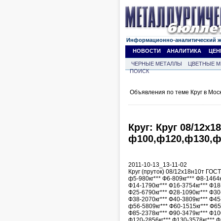
Информационно-аналитический 
НОВОСТИ
АНАЛИТИКА
ЦЕН
ЧЕРНЫЕ МЕТАЛЛЫ
ЦВЕТНЫЕ М
ПОИСК
Объявления по теме Круг в Мос
Круг: Круг 08/12х1
ф100,ф120,ф130,
2011-10-13_13-11-02
Круг (пруток) 08/12х18н10т ГОС
ф5-980кг*** Ф6-809кг*** Ф8-1464к
Ф14-1790кг*** Ф16-3754кг*** Ф18
Ф25-6790кг*** Ф28-1090кг*** Ф30
Ф38-2070кг*** Ф40-3809кг*** Ф45
ф56-5809кг*** Ф60-1515кг*** Ф65
Ф85-2378кг*** Ф90-3479кг*** Ф10
Ф120-2856кг*** Ф130-3578кг*** Ф