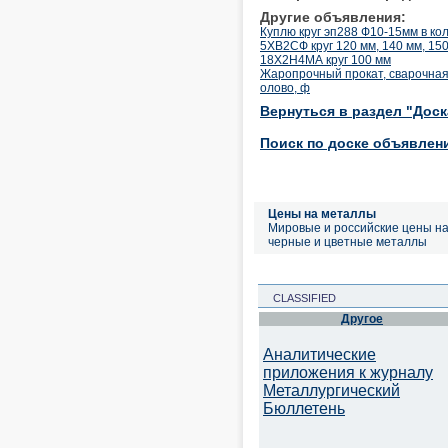
Другие объявления:
Куплю круг эп288 Ф10-15мм в кол-
5ХВ2СФ круг 120 мм, 140 мм, 15
18Х2Н4МА круг 100 мм
Жаропрочный прокат, сварочная 
олово, ф
Вернуться в раздел "Дос
Поиск по доске объявлен
Цены на металлы
Мировые и российские цены н
черные и цветные металлы
CLASSIFIED
Другое
Аналитические
приложения к журналу
Металлургический
Бюллетень