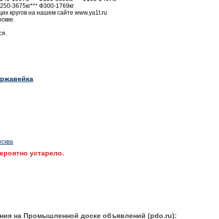
250-3675кг*** Ф300-1769кг
х кругов на нашем сайте www.ya1t.ru
скве.
ся.
ржавейка
осква
ероятно устарело.
ния на Промышленной доске объявлений (pdo.ru):