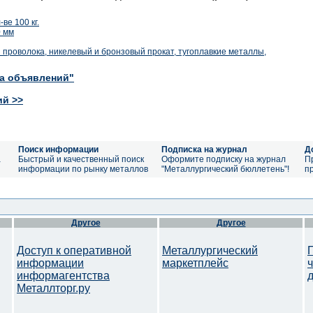
ве 100 кг.
0 мм
проволока, никелевый и бронзовый прокат, тугоплавкие металлы,
ка объявлений"
ий >>
Поиск информации
Подписка на журнал
Д
а
Быстрый и качественный поиск
Оформите подписку на журнал
П
информации по рынку металлов
"Металлургический бюллетень"!
п
Другое
Другое
Доступ к оперативной
Металлургический
информации
маркетплейс
информагентства
Металлторг.ру