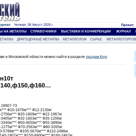
журнал
Четверг, 06 Август 2026 г.
Прокат:
Ы НА МЕТАЛЛЫ
СПРАВОЧНИКИ
ВЫСТАВКИ И КОНФЕРЕНЦИИ
ЖУРНАЛ
ЕТАЛЛЫ
ДРАГОЦЕННЫЕ МЕТАЛЛЫ
МЕТАЛЛОЛОМ
СЫРЬЕ
МЕТАЛЛОТОРГО
кве и Московской области можно найти в разделе
продам Круг
.
8н10т
ф140,ф150,ф160…
Т 18907-73
г*** Ф10-1876кг*** Ф12-2130кг
-2756кг*** Ф20-1809кг*** Ф22-1967кг
-3405кг*** Ф32-1603кг*** Ф35-1206кг
-3340кг*** Ф50-4650кг*** Ф55-3890кг
-1275кг*** Ф70-2563кг*** Ф80-3265кг
0-5789кг*** Ф105-5670кг*** Ф110-2486кг
140-1907кг*** Ф150-8900кг*** Ф160-2467кг