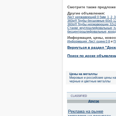
Смотрите также предложе
Другие объявления:
Лист нержавеющий 0,5мм, 1, 2, 3
360р!!! Трубы бесшовные 60х5 
360р!!! Трубы нержавеющие 32х2
Станки: круглошлифовальные; 
бесцентрошлифовальные; коор
Информация, цены, новос
Информация: Лист оцинк 0 8
и
П
Вернуться в раздел "Дос
Поиск по доске объявлен
Цены на металлы
Мировые и российские цены н
черные и цветные металлы
CLASSIFIED
Другое
Реклама на рынке