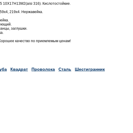
 10Х17Н13М2(aisi 316). Кислотостойкие.
59х4, 219х4. Нержавейка.
ейка.
веющий.
анцы, заглушки.
а.
Хорошее качество по приемлемым ценам!
уба
Квадрат
Проволока
Сталь
Шестигранник