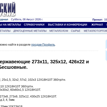
журнал
Суббота, 08 Август 2026 г.
Прокат:
33
Ы НА МЕТАЛЛЫ
СПРАВОЧНИКИ
ВЫСТАВКИ И КОНФЕРЕНЦИИ
ЖУРНАЛ
ЕТАЛЛЫ
ДРАГОЦЕННЫЕ МЕТАЛЛЫ
МЕТАЛЛОЛОМ
СЫРЬЕ
МЕТАЛЛОТОРГО
ожно найти в разделе
продам Профиль
.
ржавеющие 273х11, 325х12, 426х22 и
 Бесшовные.
 25х1,5, 32х2, 57х2, 102х3 12Х18Н10Т 360тр/тн.
10 12Х18Н10Т 360тр/тн.
0х30х2, 60х60х1,5 12Х18Н10Т.
273х8, 273х9, 325х12, 430х25 12Х18Н10Т.
.3, 4, 5мм.
 120мм 10Х23Н18.