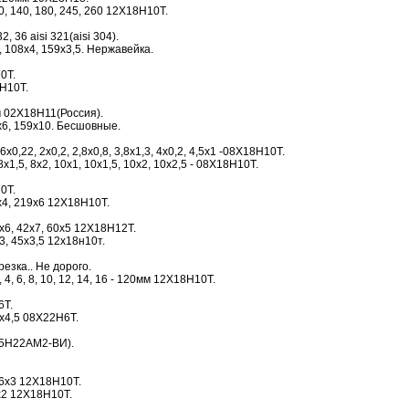
0, 140, 180, 245, 260 12Х18Н10Т.
2, 36 aisi 321(aisi 304).
 108х4, 159х3,5. Нержавейка.
0Т.
Н10Т.
м 02Х18Н11(Россия).
6, 159х10. Бесшовные.
0,22, 2х0,2, 2,8х0,8, 3,8х1,3, 4х0,2, 4,5х1 -08Х18Н10Т.
х1,5, 8х2, 10х1, 10х1,5, 10х2, 10х2,5 - 08Х18Н10Т.
0Т.
9х4, 219х6 12Х18Н10Т.
х6, 42х7, 60х5 12Х18Н12Т.
х3, 45х3,5 12х18н10т.
езка.. Не дорого.
4, 6, 8, 10, 12, 14, 16 - 120мм 12Х18Н10Т.
6Т.
х4,5 08Х22Н6Т.
25Н22АМ2-ВИ).
16х3 12Х18Н10Т.
х2 12Х18Н10Т.