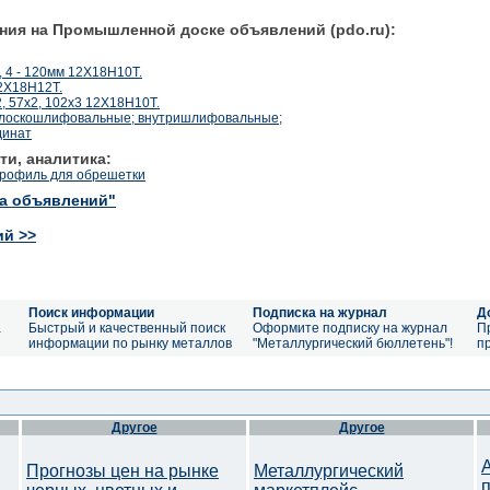
ния на Промышленной доске объявлений (pdo.ru):
, 4 - 120мм 12Х18Н10Т.
12Х18Н12Т.
, 57х2, 102х3 12Х18Н10Т.
плоскошлифовальные; внутришлифовальные;
динат
ти, аналитика:
рофиль для обрешетки
ка объявлений"
ий >>
Поиск информации
Подписка на журнал
Д
а
Быстрый и качественный поиск
Оформите подписку на журнал
П
информации по рынку металлов
"Металлургический бюллетень"!
п
Другое
Другое
Прогнозы цен на рынке
Металлургический