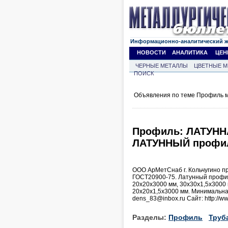
Информационно-аналитический 
НОВОСТИ
АНАЛИТИКА
ЦЕН
ЧЕРНЫЕ МЕТАЛЛЫ
ЦВЕТНЫЕ М
ПОИСК
Объявления по теме Профиль м
Профиль: ЛАТУННА
ЛАТУННЫЙ профиль
ООО АрМетСнаб г. Кольчугино пр
ГОСТ20900-75. Латунный профил
20х20х3000 мм, 30х30х1,5х3000 
20х20х1,5х3000 мм. Минимальная 
dens_83@inbox.ru Сайт: http://w
Разделы:
Профиль
Труб