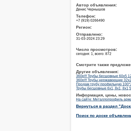
Автор объявления:
Денис Чернышов
Телефон:
+7 (919) 0266490
Регион:
Отправлено:
31-03-2024 23:29
Число просмотров:
сегодня: 1, всего: 872
Смотрите также предложе
Другие объявления:
360р!!! Трубы бесшовные 60х5 
360р!!! Трубы нержавеющие 32х2
Продам трубу профильную 100*
Трубы бесшовные 6х1, 8х1, 8х1,5
Информация, цены, новос
На сайте: Металлопрофиль арм
Вернуться в раздел "Дос
Поиск по доске объявлен