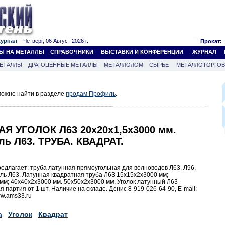
журнал
Четверг, 06 Август 2026 г.
Прокат:
Ы НА МЕТАЛЛЫ
СПРАВОЧНИКИ
ВЫСТАВКИ И КОНФЕРЕНЦИИ
ЖУРНАЛ
ЕТАЛЛЫ
ДРАГОЦЕННЫЕ МЕТАЛЛЫ
МЕТАЛЛОЛОМ
СЫРЬЕ
МЕТАЛЛОТОРГО
ожно найти в разделе
продам Профиль
.
Я УГОЛОК Л63 20х20х1,5х3000 мм.
 Л63. ТРУБА. КВАДРАТ.
едлагает: труба латунная прямоугольная для волноводов Л63, Л96,
ь Л63. Латунная квадратная труба Л63 15х15х2х3000 мм;
мм; 40х40х2х3000 мм. 50х50х2х3000 мм. Уголок латунный Л63
партия от 1 шт. Наличие на складе. Денис 8-919-026-64-90, Е-mail:
ww.ams33.ru
а
Уголок
Квадрат