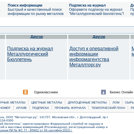
Поиск информации
Подписка на журнал
Д
а
Быстрый и качественный поиск
Оформите подписку на журнал
П
информации по рынку металлов
"Металлургический бюллетень"!
п
Другое
Другое
Подписка на журнал
Доступ к оперативной
Металлургический
информации
Бюллетень
информагентства
Металлторг.ру
Одноклассники
Бизнес Онлайн
|
|
|
|
ЕРНЫЕ МЕТАЛЛЫ
ЦВЕТНЫЕ МЕТАЛЛЫ
ДРАГОЦЕННЫЕ МЕТАЛЛЫ
ЛОМ
CЫРЬ
|
|
|
|
|
НОМЕР
АРХИВ
ПОДПИСКА
ПРОФИЛЬ ЖУРНАЛА
ТЕМАТИЧЕСКИЙ ПЛАН
Р
ь, ООО "Металлторг.ру", 141707, Московская обл., г. Долгопрудный, пр-т
) 134-0300
ий бюллетень" зарегистрировано Федеральной службой по надзору в
ий и массовых коммуникаций (Роскомнадзор), регистрационный номер и
серия ПИ № ФС 77 - 85902 от 04 сентября 2023 г.