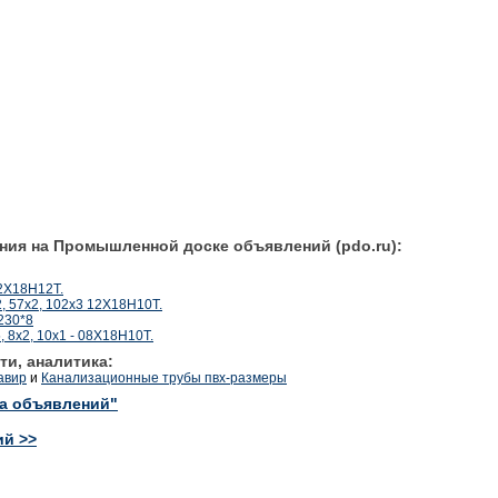
ния на Промышленной доске объявлений (pdo.ru):
12Х18Н12Т.
, 57х2, 102х3 12Х18Н10Т.
230*8
, 8х2, 10х1 - 08Х18Н10Т.
ти, аналитика:
авир
и
Канализационные трубы пвх-размеры
ка объявлений"
ий >>