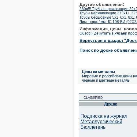
Другие объявления:
360р!!! Трубы нержавеющие 32х2
Трубы нержавеющие 273х11, 325
Трубы бесшовные 5х1, 6х1, 8х1, 8
Лист нерж 4мм ЧС 108-ВИ (02Х
Информация, цены, новос
Обзор: Где купить в Рязани пр
Вернуться в раздел "Дос
Поиск по доске объявлен
Цены на металлы
Мировые и российские цены н
черные и цветные металлы
CLASSIFIED
Другое
Подписка на журнал
Металлургический
Бюллетень