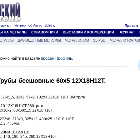
журнал
Четверг, 06 Август 2026 г.
Прокат:
Ы НА МЕТАЛЛЫ
СПРАВОЧНИКИ
ВЫСТАВКИ И КОНФЕРЕНЦИИ
ЖУРНАЛ
ЕТАЛЛЫ
ДРАГОЦЕННЫЕ МЕТАЛЛЫ
МЕТАЛЛОЛОМ
СЫРЬЕ
МЕТАЛЛОТОРГО
ожно найти в разделе
продам Профиль
.
Трубы бесшовные 60х5 12Х18Н12Т.
 25х1,5, 32х2, 57х2, 102х3 12Х18Н10Т 360тр/тн.
10 12Х18Н10Т 360тр/тн.
0х30х2, 60х60х1,5 12Х18Н10Т.
273х8, 273х9, 325х12, 430х25 12Х18Н10Т.
.3, 4, 5мм.
 120мм 10Х23Н18.
0, 140, 180, 245, 260 12Х18Н10Т.