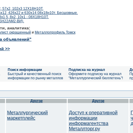
, 57х2, 102х3 12Х18Н10Т.
х12, 426х22 и 630х14 08х18н10т. Бесшовные.
х1,5, 8х2, 10х1 - 08Х18Н10Т.
25Н22АМ2-ВИ).
ти, аналитика:
офлист окрашенный
и
Металлопрофиль Томск
ка объявлений"
ий >>
Поиск информации
Подписка на журнал
Д
а
Быстрый и качественный поиск
Оформите подписку на журнал
П
информации по рынку металлов
"Металлургический бюллетень"!
п
Другое
Другое
Металлургический
Доступ к оперативной
маркетплейс
информации
информагентства
Металлторг.ру