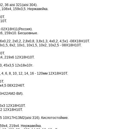
2, 36 aisi 321(aisi 304).
 108х4, 159х3,5. Нержавейка.
0Т.
10Т.
м 02Х18Н11(Россия).
6, 159х10. Бесшовные.
0,22, 2х0,2, 2,8х0,8, 3,8х1,3, 4х0,2, 4,5х1 -08Х18Н10Т.
х1,5, 8х2, 10х1, 10х1,5, 10х2, 10х2,5 - 08Х18Н10Т.
0Т.
9х4, 219х6 12Х18Н10Т.
х3, 45х3,5 12х18н10т.
4, 6, 8, 10, 12, 14, 16 - 120мм 12Х18Н10Т.
6Т.
х4,5 08Х22Н6Т.
25Н22АМ2-ВИ).
16х3 12Х18Н10Т.
х2 12Х18Н10Т.
 10Х17Н13М2(aisi 316). Кислотостойкие.
59х4, 219х4. Нержавейка.