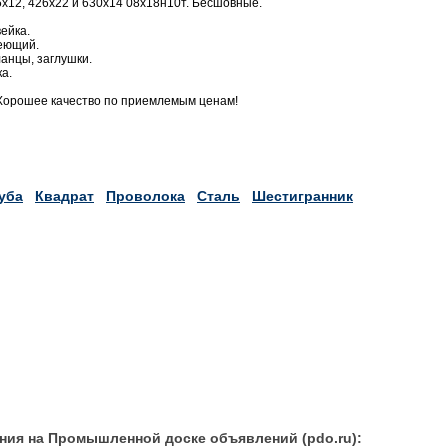
х12, 426х22 и 630х14 08х18н10т. Бесшовные.
ейка.
веющий.
анцы, заглушки.
а.
Хорошее качество по приемлемым ценам!
уба
Квадрат
Проволока
Сталь
Шестигранник
ния на Промышленной доске объявлений (pdo.ru):