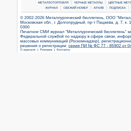
|
|
МЕТАЛЛОТОРГОВЛЯ
ЧЕРНЫЕ МЕТАЛЛЫ
ЦВЕТНЫЕ МЕТ
|
|
|
|
ЖУРНАЛ
СВЕЖИЙ НОМЕР
АРХИВ
ПОДПИСКА
© 2002-2026 Металлургический бюллетень, ООО "Металлт
Московская обл., г. Долгопрудный, пр-т Пацаева, д. 7, к. 1
0300
Печатное СМИ журнал "Металлургический бюллетень" з
Федеральной службой по надзору в сфере связи, инфор
массовых коммуникаций (Роскомнадзор), регистрационн
решения о регистрации:
серия ПИ № ФС 77 - 85902 от 04
О журнале |
Реклама |
Контакты