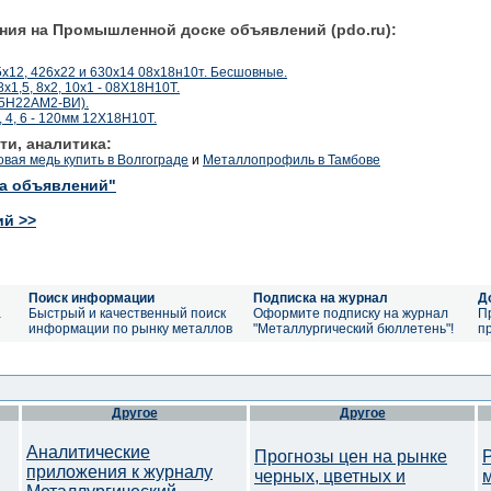
ния на Промышленной доске объявлений (pdo.ru):
х12, 426х22 и 630х14 08х18н10т. Бесшовные.
х1,5, 8х2, 10х1 - 08Х18Н10Т.
25Н22АМ2-ВИ).
, 4, 6 - 120мм 12Х18Н10Т.
ти, аналитика:
вая медь купить в Волгограде
и
Металлопрофиль в Тамбове
ка объявлений"
ий >>
Поиск информации
Подписка на журнал
Д
а
Быстрый и качественный поиск
Оформите подписку на журнал
П
информации по рынку металлов
"Металлургический бюллетень"!
п
Другое
Другое
Аналитические
Прогнозы цен на рынке
приложения к журналу
черных, цветных и