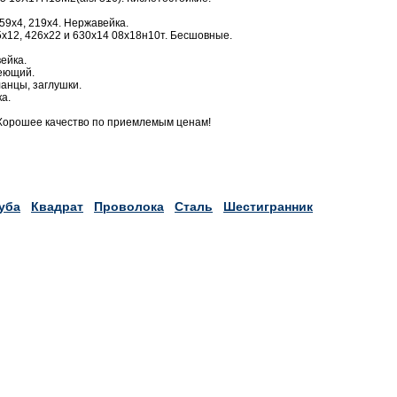
59х4, 219х4. Нержавейка.
х12, 426х22 и 630х14 08х18н10т. Бесшовные.
ейка.
веющий.
анцы, заглушки.
а.
Хорошее качество по приемлемым ценам!
уба
Квадрат
Проволока
Сталь
Шестигранник