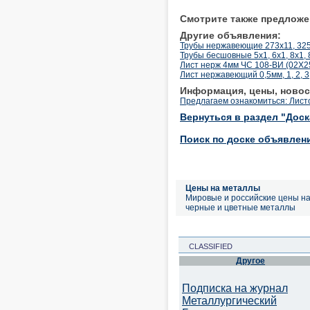
Смотрите также предложе
Другие объявления:
Трубы нержавеющие 273х11, 325
Трубы бесшовные 5х1, 6х1, 8х1, 8
Лист нерж 4мм ЧС 108-ВИ (02Х
Лист нержавеющий 0,5мм, 1, 2, 3
Информация, цены, новос
Предлагаем ознакомиться: Листо
Вернуться в раздел "Дос
Поиск по доске объявлен
Цены на металлы
Мировые и российские цены н
черные и цветные металлы
CLASSIFIED
Другое
Подписка на журнал
Металлургический