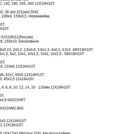
0, 140, 180, 245, 260 12Х18Н10Т.
2, 36 aisi 321(aisi 304).
 108х4, 159х3,5. Нержавейка.
0Т.
Н10Т.
м 02Х18Н11(Россия).
6, 159х10. Бесшовные.
0,22, 2х0,2, 2,8х0,8, 3,8х1,3, 4х0,2, 4,5х1 -08Х18Н10Т.
х1,5, 8х2, 10х1, 10х1,5, 10х2, 10х2,5 - 08Х18Н10Т.
0Т.
9х4, 219х6 12Х18Н10Т.
х6, 42х7, 60х5 12Х18Н12Т.
х3, 45х3,5 12х18н10т.
4, 6, 8, 10, 12, 14, 16 - 120мм 12Х18Н10Т.
6Т.
х4,5 08Х22Н6Т.
25Н22АМ2-ВИ).
16х3 12Х18Н10Т.
х2 12Х18Н10Т.
 10Х17Н13М2(aisi 316). Кислотостойкие.