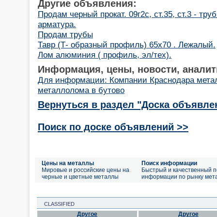
Другие объявления:
Продам черный прокат. 09г2с, ст.35, ст.3 - труб
арматура.
Продам трубы
Тавр (Т- образный профиль) 65х70 . Лежалый.
Лом алюминия ( профиль, эл/тех).
Информация, цены, новости, аналит
Для информации: Компании Краснодара мета
металлолома в бутово
Вернуться в раздел "Доска объявле
Поиск по доске объявлений >>
Цены на металлы
Поиск информации
Мировые и российские цены на
Быстрый и качественный п
черные и цветные металлы
информации по рынку мет
CLASSIFIED
Другое
Другое