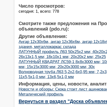
Число просмотров:
сегодня: 1, всего: 778
Смотрите также предложения на Пр
объявлений (pdo.ru):
Другие объявления:
Ангар 12х30х6м, ангар 12х36х6м, ангар 12х18х
здания, металлокаркас склада
ЛАТУННЫЙ профиль Л63 50х25х2 мм; 40х20х2
26х13х1,5 мм; 18х10х1 мм; 20х20х2 мм; 25х25
ЛАТУННЫЙ КВАДРАТ ЛС59-1 8х8х3000 мм; 10х
мм; 15х15х3000 мм; 20х20х3000 мм; 30х
Волноводная труба Л63 5,2х2,6х0,95 мм; 7,2х3
11х5,5х1,0 мм; 13х6,5х1,0 мм
Информация, цены, новости, аналит
Новости и обзоры: Скока стоит лист ацинкова
Металический профиль
Вернуться в раздел "Доска объявле