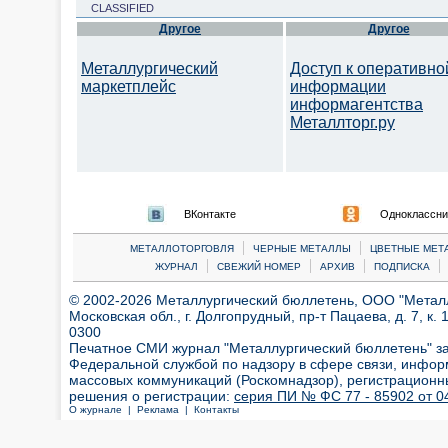
CLASSIFIED
Другое
Другое
Металлургический
Доступ к оперативно
маркетплейс
информации
информагентства
Металлторг.ру
ВКонтакте
Одноклассни
|
|
МЕТАЛЛОТОРГОВЛЯ
ЧЕРНЫЕ МЕТАЛЛЫ
ЦВЕТНЫЕ МЕТ
|
|
|
|
ЖУРНАЛ
СВЕЖИЙ НОМЕР
АРХИВ
ПОДПИСКА
© 2002-2026 Металлургический бюллетень, ООО "Металлт
Московская обл., г. Долгопрудный, пр-т Пацаева, д. 7, к. 1
0300
Печатное СМИ журнал "Металлургический бюллетень" з
Федеральной службой по надзору в сфере связи, инфор
массовых коммуникаций (Роскомнадзор), регистрационн
решения о регистрации:
серия ПИ № ФС 77 - 85902 от 04
О журнале |
Реклама |
Контакты