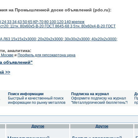
ния на Промышленной доске объявлений (pdo.ru):
24;33;34;43;50;65;КР-70;80;100;120;140;крепеж
ст20: 11тн. 80х60х5-В-20 ГОСТ 8645-68 3,5тн. 80х60х4-В-20 ГОСТ
3 15х15х2х3000; 20х20х2х3000; 30х30х2х3000; 40х20х2х3000;
ти, аналитика:
 Москве
и
Профиль для гипсокартона цена
ка объявлений"
ий >>
Поиск информации
Подписка на журнал
Д
а
Быстрый и качественный поиск
Оформите подписку на журнал
П
информации по рынку металлов
"Металлургический бюллетень"!
п
Другое
Другое