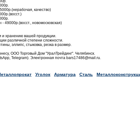
00р.
000р.
55000р.(нерабочая, качество)
000р.(восст.)
000р.
н - 49000р.(восст., новомосковская)
и и хранению вашей продукции.
ции различной степени сложности.
тины, эллипс, стыковка, резка в размер.
несу, ООО Торговый Дом "УралТрейдинг". Челябинск.
tsApp, Telegram). Электронная почта bars17486@mail.ru.
еталлопрокат
Уголок
Арматура
Сталь
Металлоконструкц