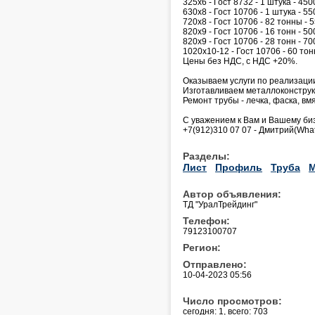
325х6 - Гост 8732 - 1 штука - 450
630х8 - Гост 10706 - 1 штука - 55
720х8 - Гост 10706 - 82 тонны - 
820х9 - Гост 10706 - 16 тонн - 50
820х9 - Гост 10706 - 28 тонн - 70
1020х10-12 - Гост 10706 - 60 тон
Цены без НДС, с НДС +20%.
Оказываем услуги по реализаци
Изготавливаем металлоконструк
Ремонт трубы - лечка, фаска, вмя
С уважением к Вам и Вашему биз
+7(912)310 07 07 - Дмитрий(Wha
Разделы:
Лист
Профиль
Труба
М
Автор объявления:
ТД "УралТрейдинг"
Телефон:
79123100707
Регион:
Отправлено:
10-04-2023 05:56
Число просмотров:
сегодня: 1, всего: 703