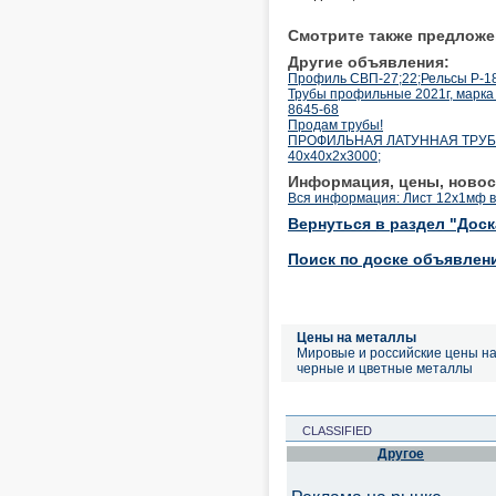
Смотрите также предложе
Другие объявления:
Профиль СВП-27;22;Рельсы Р-18;
Трубы профильные 2021г, марка 
8645-68
Продам трубы!
ПРОФИЛЬНАЯ ЛАТУННАЯ ТРУБА Л6
40х40х2х3000;
Информация, цены, новос
Вся информация: Лист 12х1мф в
Вернуться в раздел "Дос
Поиск по доске объявлен
Цены на металлы
Мировые и российские цены н
черные и цветные металлы
CLASSIFIED
Другое