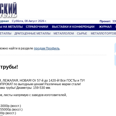
журнал
Суббота, 08 Август 2026 г.
Прокат:
339
Ы НА МЕТАЛЛЫ
СПРАВОЧНИКИ
ВЫСТАВКИ И КОНФЕРЕНЦИИ
ЖУРНАЛ
ЕТАЛЛЫ
ДРАГОЦЕННЫЕ МЕТАЛЛЫ
МЕТАЛЛОЛОМ
СЫРЬЕ
МЕТАЛЛОТОРГО
ожно найти в разделе
продам Профиль
.
трубы!
ЛЕЖАЛАЯ, НОВАЯ! От 57-й до 1420-й! Все ГОСТы и ТУ!
ОПРОКАТ по выгодным ценам! Различные марки стали!
а трубы! Диаметры: 159-530 мм.
в, листы напрямую с заводов изготовителей,
43000р.(восст.)
 55000р.(восст.)
00р.(восст.)