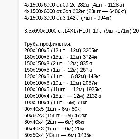
4х1500х6000 ст.09г2с 282кг (4шт - 1128кг)
4х1500х6000 ст.3сп 282кг (23шт — 6486кг)
4х1500х3000 ст.3 142кг (7шт - 994кг)
3,5х690х1000 ст.14Х17Н10Т 19кг (9шт-171кг) 20
Труба профильная:
200х100х5 (12шт - 12м) 3205кг
180х100х5 (15шт - 12м) 3724кг
150х150х8 (2шт - 12м) 835кг
150х150х5 (1шт - 12м) 267кг
120х120х6 (1шт — 6,82м) 143кг
100х100х6 (10шт - 12м) 2067кг
100х100х5 (11шт — 12м) 1925кг
100х100х4 (15шт — 12м) 2132кг
100х100х4 (1шт - 6м) 71кг
80х40х5 (1шт - 6м) 50кг
60х60х3 (15шт - 6м) 472кг
60х40х4 (2шт — 6м) 66кг
60х40х3 (1шт — 6м) 26кг
50х50х4 (43шт — 6м) 1435кг